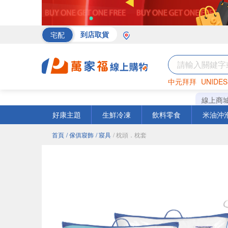
宅配
到店取貨
中元拜拜
UNIDES
海苔
巧克力
罐頭
線上商
好康主題
生鮮冷凍
飲料零食
米油沖
首頁
/ 傢俱寢飾
/ 寢具
/ 枕頭．枕套