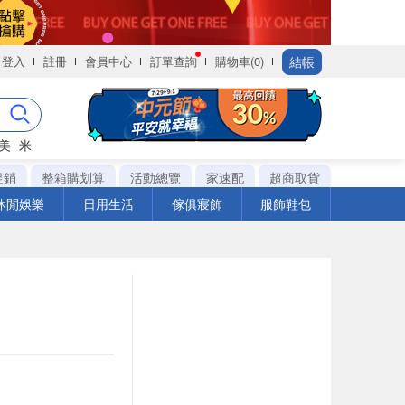
結帳
登入
註冊
會員中心
訂單查詢
購物車(0)
美
米
促銷
整箱購划算
活動總覽
家速配
超商取貨
休閒娛樂
日用生活
傢俱寢飾
服飾鞋包