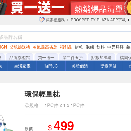
萬家福服務
PROSPERITY PLAZA APP下載
IGN
父親節送禮
冷氣最高省萬
福利品
餅乾
泡麵
飲料
中元拜拜
義
衛生紙
城
品牌旗艦館
買一送一
第二件五折
點數加碼送
檔期
泡
生活家電
熱門3C
美妝個清
嬰童保健
環保輕量枕
◎規格： 1PC件 x 1 x 1PC件
499
$
原價