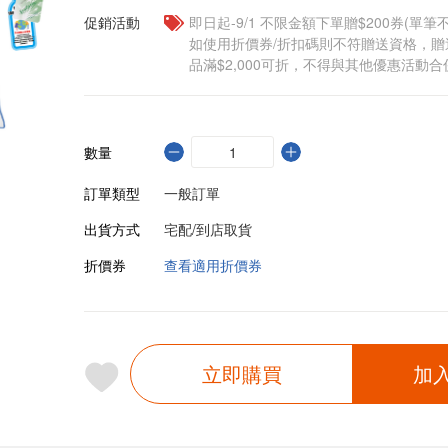
促銷活動
即日起-9/1 不限金額下單贈$200券(單
如使用折價券/折扣碼則不符贈送資格，
品滿$2,000可折，不得與其他優惠活動合
數量
訂單類型
一般訂單
出貨方式
宅配/到店取貨
折價券
查看適用折價券
立即購買
加