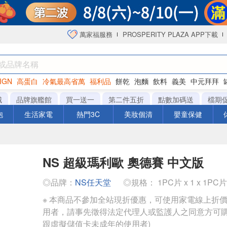
萬家福服務
PROSPERITY PLAZA APP下載
IGN
高蛋白
冷氣最高省萬
福利品
餅乾
泡麵
飲料
義美
中元拜拜
咖啡
城
品牌旗艦館
買一送一
第二件五折
點數加碼送
檔期
泡
生活家電
熱門3C
美妝個清
嬰童保健
NS 超級瑪利歐 奧德賽 中文版
◎品牌：
NS任天堂
◎規格： 1PC片 x 1 x 1PC片
※ 本商品不參加全站現折優惠，可使用家電線上折
用者，請事先徵得法定代理人或監護人之同意方可購
跟虛擬儲值卡未成年的使用者)