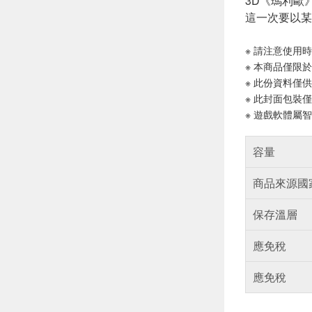
3D《瑪利歐
這一次要以某
※ 請注意使用
※ 本商品僅限
※ 此份資料僅
※ 此封面包裝
※ 遊戲軟體屬
容量
商品來源國
保存溫層
應免稅
應免稅