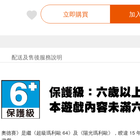
立即購買
加
配送及售後服務說明
 奧德賽》是繼《超級瑪利歐 64》及《陽光瑪利歐》，睽違 15