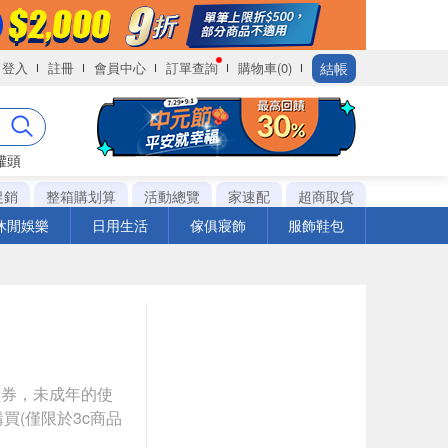
結帳
登入
註冊
會員中心
訂單查詢
購物車(0)
罐頭
促銷
整箱購划算
活動總覽
家速配
超商取貨
休閒娛樂
日用生活
傢俱寢飾
服飾鞋包
價券，未成年的使
買(僅限於3c商品