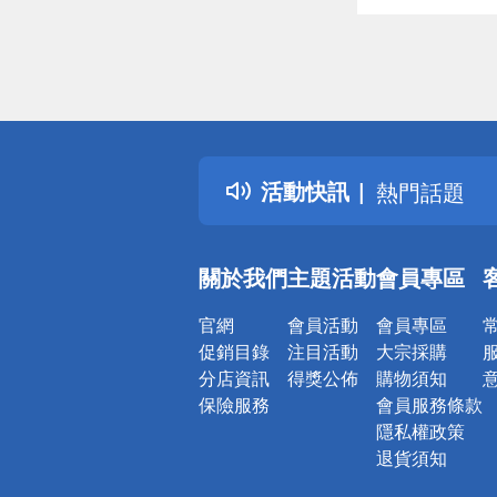
偏遠地區配
詐騙網頁！
得獎公告
活動快訊
熱門話題
銀行優惠
偏遠地區配
關於我們
主題活動
會員專區
詐騙網頁！
官網
會員活動
會員專區
促銷目錄
注目活動
大宗採購
分店資訊
得獎公佈
購物須知
保險服務
會員服務條款
隱私權政策
退貨須知