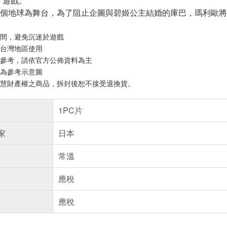
》遊戲。
個地球為舞台，為了阻止企圖與碧姬公主結婚的庫巴，瑪利歐將
時間，避免沉迷於遊戲
於台灣地區使用
供參考，請依官方公佈資料為主
僅為參考示意圖
智慧財產權之商品，拆封後恕不接受退換貨。
1PC片
家
日本
常溫
應稅
應稅