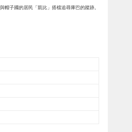
與帽子國的居民「凱比」搭檔追尋庫巴的蹤跡。