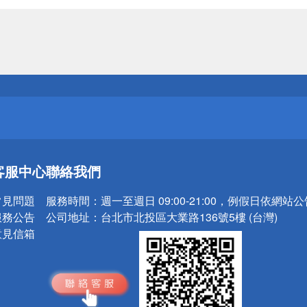
送
請小心！
送
客服中心
聯絡我們
請小心！
常見問題
服務時間：
週一至週日 09:00-21:00，例假日依網站
服務公告
公司地址：
台北市北投區大業路136號5樓 (台灣)
意見信箱