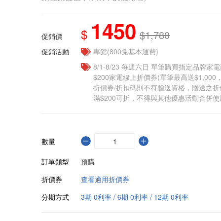
1450
$
$1,780
促銷價
促銷活動
專館(800免基本運費)
8/1-8/23 每週六日 單筆購買指定品牌家電商
$200家電線上折價券(單筆最高送$1,00
折價券/折扣碼則不符贈送資格，贈送之
滿$200可折，不得與其他優惠活動合併使
數量
訂單類型
預購
折價券
查看適用折價券
分期方式
3期 0利率 / 6期 0利率 / 12期 0利率