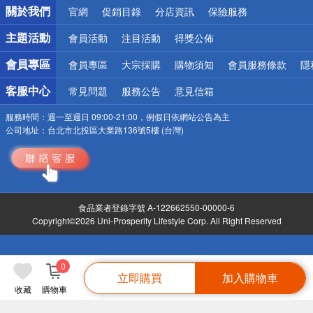
關於我們
官網
促銷目錄
分店資訊
保險服務
偏遠地區配送
詐騙網頁！請小心！
主題活動
會員活動
注目活動
得獎公佈
會員專區
會員專區
大宗採購
購物須知
會員服務條款
隱
客服中心
常見問題
服務公告
意見信箱
服務時間：
週一至週日 09:00-21:00，例假日依網站公告為主
公司地址：
台北市北投區大業路136號5樓 (台灣)
食品業者登錄字號 A-122662550-00000-6
Copyright©2026 Uni-Prosperity Lifestyle Corp. All Right Reserved
0
立即購買
加入購物車
收藏
購物車