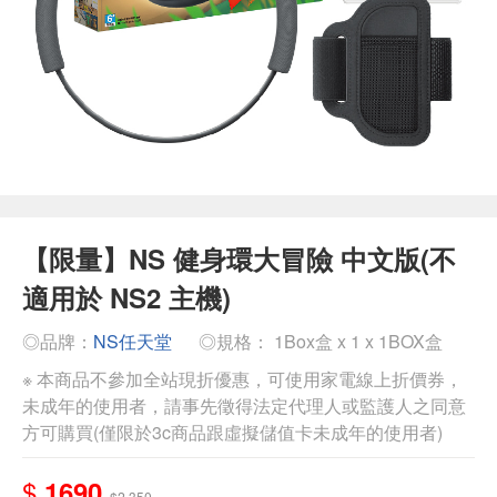
【限量】NS 健身環大冒險 中文版(不
適用於 NS2 主機)
◎品牌：
NS任天堂
◎規格： 1Box盒 x 1 x 1BOX盒
※ 本商品不參加全站現折優惠，可使用家電線上折價券，
未成年的使用者，請事先徵得法定代理人或監護人之同意
方可購買(僅限於3c商品跟虛擬儲值卡未成年的使用者)
$
1690
$2,350