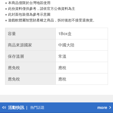
※ 本商品僅限於台灣地區使用
※ 此份資料僅供參考，請依官方公佈資料為主
※ 此封面包裝僅為參考示意圖
※ 遊戲軟體屬智慧財產權之商品，拆封後恕不接受退換貨。
容量
1Box盒
商品來源國家
中國大陸
保存溫層
常溫
應免稅
應稅
應免稅
應稅
偏遠地區配送
詐騙網頁！請小心！
得獎公告
活動快訊
more
熱門話題
銀行優惠