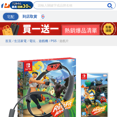
宅配
到店取貨
首頁
/ 生活家電
/ 電玩．遊戲機
/ PS5
/ 遊戲片