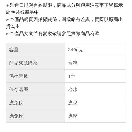
※ 製造日期與有效期限，商品成分與適用注意事項皆標示
於包裝或產品中
※ 本產品網頁因拍攝關係，圖檔略有差異，實際以廠商出
貨為主
※ 本產品文案若有變動敬請參照實際商品為準
容量
240g克
商品來源國家
台灣
保存天數
1年
保存溫層
冷凍
應免稅
應稅
應免稅
應稅
偏遠地區配送
詐騙網頁！請小心！
得獎公告