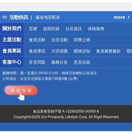
熱門話題
銀行優惠
活動快訊
more
偏遠地區配送
詐騙網頁！請小心！
關於我們
官網
促銷目錄
分店資訊
保險服務
主題活動
會員活動
注目活動
得獎公佈
會員專區
會員專區
大宗採購
購物須知
會員服務條款
隱
客服中心
常見問題
服務公告
意見信箱
服務時間：
週一至週日 09:00-21:00，例假日依網站公告為主
公司地址：
台北市北投區大業路136號5樓 (台灣)
食品業者登錄字號 A-122662550-00000-6
Copyright©2026 Uni-Prosperity Lifestyle Corp. All Right Reserved