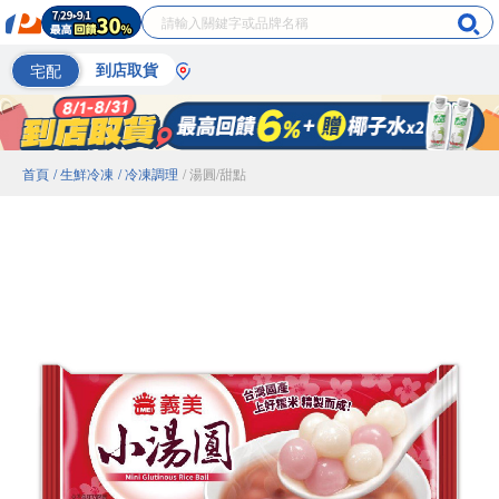
宅配
到店取貨
首頁
/ 生鮮冷凍
/ 冷凍調理
/ 湯圓/甜點