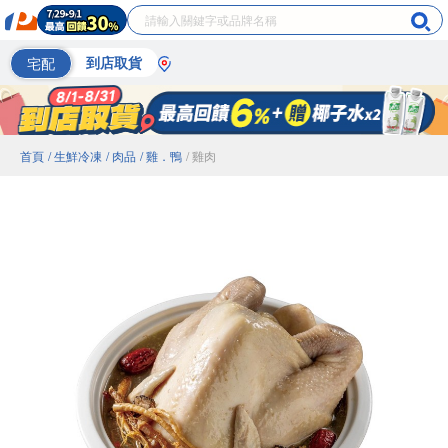
宅配
到店取貨
首頁
/ 生鮮冷凍
/ 肉品
/ 雞．鴨
/ 雞肉