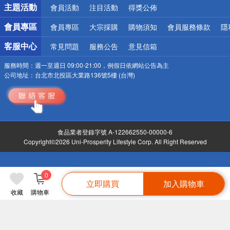
詐騙網頁！請小心！
主題活動
會員活動
注目活動
得獎公佈
會員專區
會員專區
大宗採購
購物須知
會員服務條款
隱
客服中心
常見問題
服務公告
意見信箱
服務時間：
週一至週日 09:00-21:00，例假日依網站公告為主
公司地址：
台北市北投區大業路136號5樓 (台灣)
食品業者登錄字號 A-122662550-00000-6
Copyright©2026 Uni-Prosperity Lifestyle Corp. All Right Reserved
0
立即購買
加入購物車
收藏
購物車