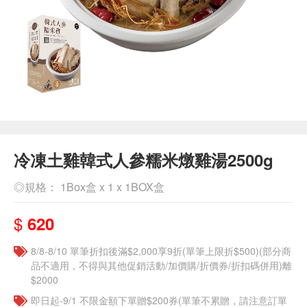
冷凍土雞韓式人參糯米燉雞湯2500g
◎規格： 1Box盒 x 1 x 1BOX盒
$
620
8/8-8/10 單筆折扣後滿$2,000享9折(單筆上限折$500)(部分商
品不適用，不得與其他促銷活動/加價購/折價券/折扣碼併用)離
$2000
即日起-9/1 不限金額下單贈$200券(單筆不累贈，請注意訂單