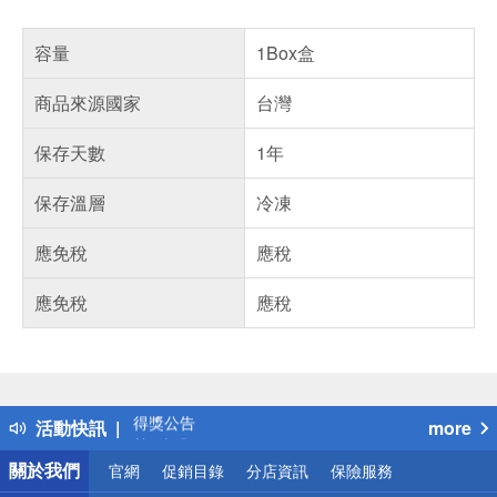
容量
1Box盒
商品來源國家
台灣
保存天數
1年
保存溫層
冷凍
應免稅
應稅
應免稅
應稅
偏遠地區配送
詐騙網頁！請小心！
得獎公告
活動快訊
more
熱門話題
銀行優惠
關於我們
官網
促銷目錄
分店資訊
保險服務
偏遠地區配送