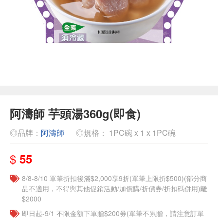
阿濤師 芋頭湯360g(即食)
◎品牌：
阿濤師
◎規格： 1PC碗 x 1 x 1PC碗
$
55
8/8-8/10 單筆折扣後滿$2,000享9折(單筆上限折$500)(部分商
品不適用，不得與其他促銷活動/加價購/折價券/折扣碼併用)離
$2000
即日起-9/1 不限金額下單贈$200券(單筆不累贈，請注意訂單