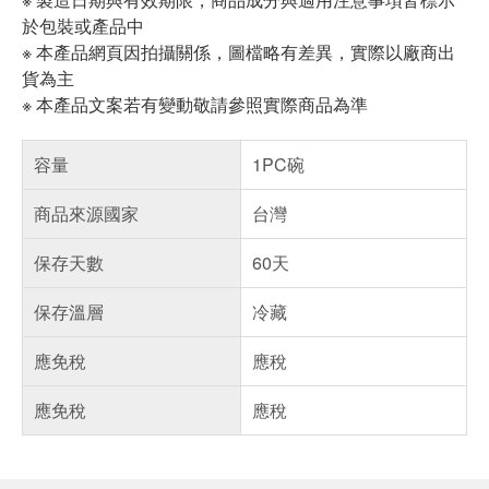
於包裝或產品中
※ 本產品網頁因拍攝關係，圖檔略有差異，實際以廠商出
貨為主
※ 本產品文案若有變動敬請參照實際商品為準
容量
1PC碗
商品來源國家
台灣
保存天數
60天
保存溫層
冷藏
應免稅
應稅
應免稅
應稅
偏遠地區配送
詐騙網頁！請小心！