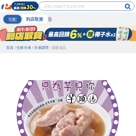
宅配
到店取貨
首頁
/ 生鮮冷凍
/ 冷凍調理
/ 溫暖湯品