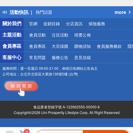
得獎公告
活動快訊
more
熱門話題
銀行優惠
關於我們
官網
促銷目錄
分店資訊
保險服務
偏遠地區配送
詐騙網頁！請小心！
主題活動
會員活動
注目活動
得獎公佈
會員專區
會員專區
大宗採購
購物須知
會員服務條款
隱
客服中心
常見問題
服務公告
意見信箱
服務時間：
週一至週日 09:00-21:00，例假日依網站公告為主
公司地址：
台北市北投區大業路136號5樓 (台灣)
食品業者登錄字號 A-122662550-00000-6
Copyright©2026 Uni-Prosperity Lifestyle Corp. All Right Reserved
0