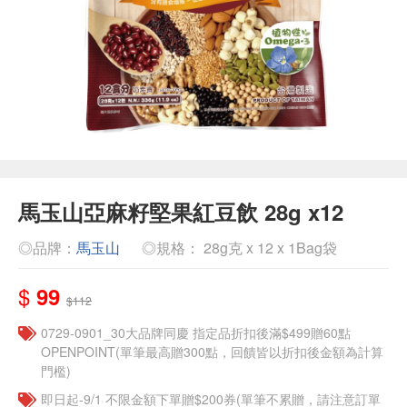
馬玉山亞麻籽堅果紅豆飲 28g x12
◎品牌：
馬玉山
◎規格： 28g克 x 12 x 1Bag袋
$
99
$112
0729-0901_30大品牌同慶 指定品折扣後滿$499贈60點
OPENPOINT(單筆最高贈300點，回饋皆以折扣後金額為計算
門檻)
即日起-9/1 不限金額下單贈$200券(單筆不累贈，請注意訂單