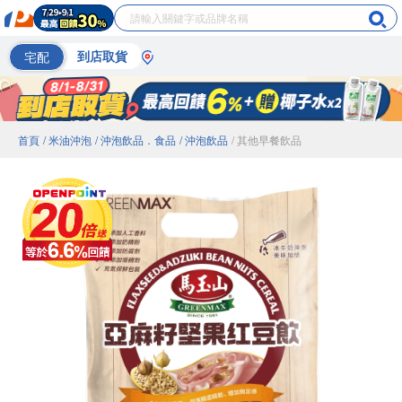
宅配
到店取貨
首頁
/ 米油沖泡
/ 沖泡飲品．食品
/ 沖泡飲品
/ 其他早餐飲品