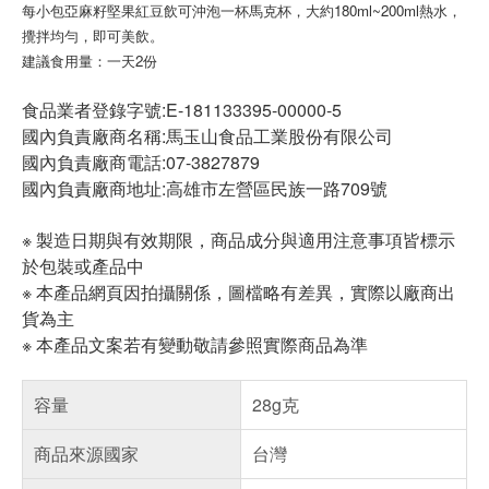
每小包亞麻籽堅果紅豆飲可沖泡一杯馬克杯，大約180ml~200ml熱水，
攪拌均勻，即可美飲。
建議食用量：一天2份
食品業者登錄字號:E-181133395-00000-5
國內負責廠商名稱:馬玉山食品工業股份有限公司
國內負責廠商電話:07-3827879
國內負責廠商地址:高雄市左營區民族一路709號
※ 製造日期與有效期限，商品成分與適用注意事項皆標示
於包裝或產品中
※ 本產品網頁因拍攝關係，圖檔略有差異，實際以廠商出
貨為主
※ 本產品文案若有變動敬請參照實際商品為準
容量
28g克
商品來源國家
台灣