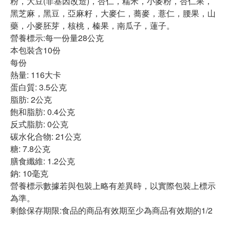
粉，大豆(非基因改造)，杏仁，糯米，小麥粉，杏仁果，
黑芝麻，黑豆，亞麻籽，大麥仁，蕎麥，薏仁，腰果，山
藥，小麥胚芽，核桃，榛果，南瓜子，蓮子。
營養標示:每一份量28公克
本包裝含10份
每份
熱量: 116大卡
蛋白質: 3.5公克
脂肪: 2公克
飽和脂肪: 0.4公克
反式脂肪: 0公克
碳水化合物: 21公克
糖: 7.8公克
膳食纖維: 1.2公克
鈉: 10毫克
營養標示數據若與包裝上略有差異時，以實際包裝上標示
為準。
剩餘保存期限:食品的商品有效期至少為商品有效期的1/2