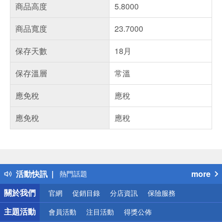
商品高度
5.8000
商品寬度
23.7000
保存天數
18月
保存溫層
常溫
應免稅
應稅
應免稅
應稅
偏遠地區配送
詐騙網頁！請小心！
得獎公告
活動快訊
more
熱門話題
銀行優惠
關於我們
官網
促銷目錄
分店資訊
保險服務
偏遠地區配送
詐騙網頁！請小心！
主題活動
會員活動
注目活動
得獎公佈