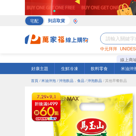
宅配
到店取貨
中元拜拜
UNIDES
海苔
巧克力
罐頭
線上商
好康主題
生鮮冷凍
飲料零食
米油沖
首頁
/ 米油沖泡
/ 沖泡飲品．食品
/ 沖泡飲品
/ 其他早餐飲品