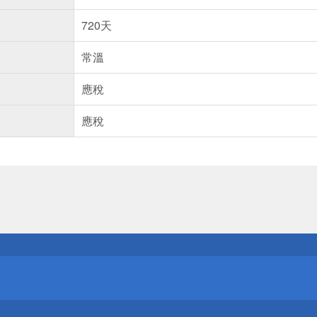
720天
常溫
應稅
應稅
送
請小心！