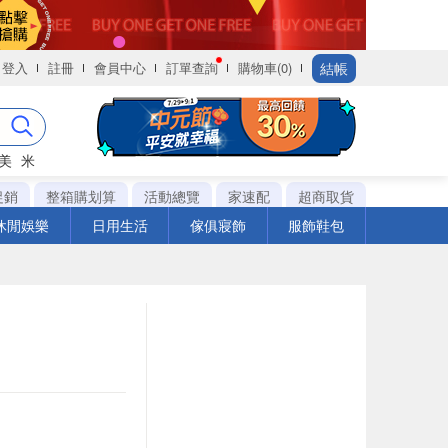
結帳
登入
註冊
會員中心
訂單查詢
購物車(0)
美
米
促銷
整箱購划算
活動總覽
家速配
超商取貨
休閒娛樂
日用生活
傢俱寢飾
服飾鞋包