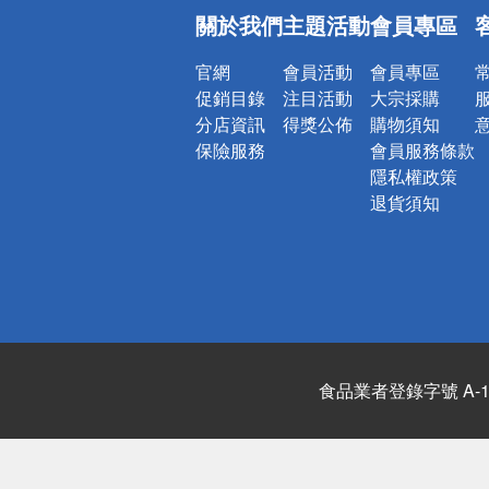
偏遠地區配
關於我們
主題活動
會員專區
詐騙網頁！
官網
會員活動
會員專區
促銷目錄
注目活動
大宗採購
分店資訊
得獎公佈
購物須知
保險服務
會員服務條款
隱私權政策
退貨須知
食品業者登錄字號 A-122