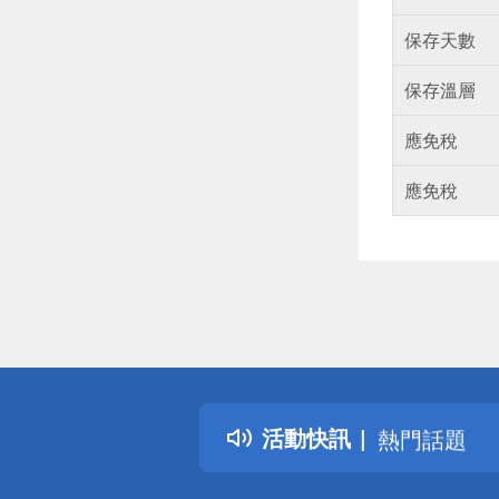
保存天數
保存溫層
應免稅
應免稅
偏遠地區配
詐騙網頁！
得獎公告
活動快訊
熱門話題
銀行優惠