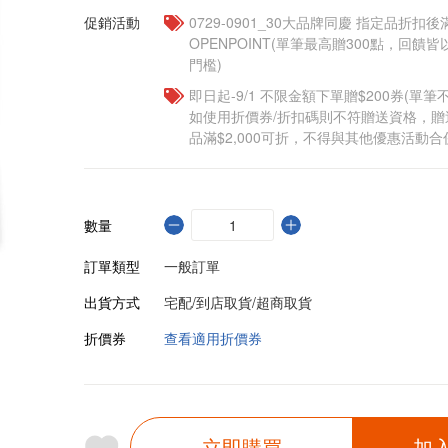
促銷活動
0729-0901_30大品牌同慶 指定品折扣後滿
OPENPOINT(單筆最高贈300點，回
門檻)
即日起-9/1 不限金額下單贈$200券(單
如使用折價券/折扣碼則不符贈送資格，
品滿$2,000可折，不得與其他優惠活動合
數量
訂單類型
一般訂單
出貨方式
宅配/到店取貨/超商取貨
折價券
查看適用折價券
立即購買
加