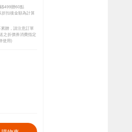
$499贈60點
饋皆以折扣後金額為計算
筆不累贈，請注意訂單
贈送之折價券消費指定
併使用)
入購物車