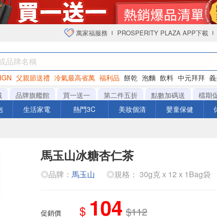
萬家福服務
PROSPERITY PLAZA APP下載
IGN
父親節送禮
冷氣最高省萬
福利品
餅乾
泡麵
飲料
中元拜拜
義
衛生紙
城
品牌旗艦館
買一送一
第二件五折
點數加碼送
檔期
泡
生活家電
熱門3C
美妝個清
嬰童保健
馬玉山冰糖杏仁茶
◎品牌：
馬玉山
◎規格： 30g克 x 12 x 1Bag袋
104
$
$112
促銷價