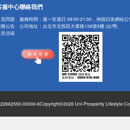
送
客服中心
聯絡我們
請小心！
常見問題
服務時間：
週一至週日 09:00-21:00，例假日依網站
服務公告
公司地址：
台北市北投區大業路136號5樓 (台灣)
意見信箱
662550-00000-6
Copyright©2026 Uni-Prosperity Lifestyle Co