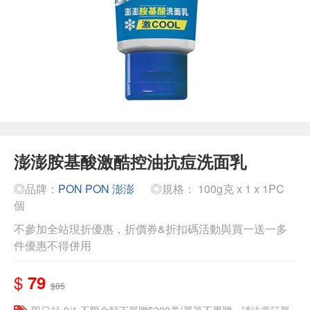
澎澎胺基酸激酷控油抗痘洗面乳
◎品牌：
PON PON 澎澎
◎規格： 100g克 x 1 x 1PC
個
不參加全站現折優惠，折價券&折扣碼活動與買一送一多
件優惠不得併用
$
79
$85