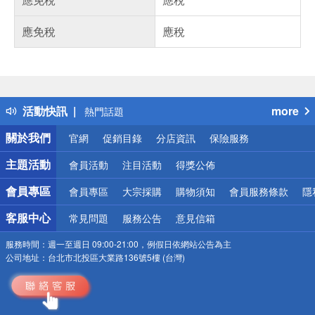
應免稅
應稅
偏遠地區配送
詐騙網頁！請小心！
得獎公告
活動快訊
more
熱門話題
銀行優惠
關於我們
官網
促銷目錄
分店資訊
保險服務
偏遠地區配送
詐騙網頁！請小心！
主題活動
會員活動
注目活動
得獎公佈
會員專區
會員專區
大宗採購
購物須知
會員服務條款
隱
客服中心
常見問題
服務公告
意見信箱
服務時間：
週一至週日 09:00-21:00，例假日依網站公告為主
公司地址：
台北市北投區大業路136號5樓 (台灣)