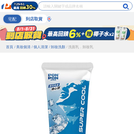
宅配
到店取貨
首頁
/ 美妝個清
/ 個人清潔
/ 卸妝洗顏
/ 洗面乳．卸妝乳