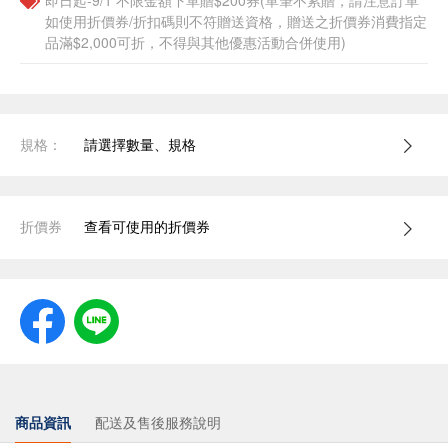
即日起-9/1 不限金額下單贈$200券(單筆不累贈，請注意訂單
如使用折價券/折扣碼則不符贈送資格，贈送之折價券消費指定
品滿$2,000可折，不得與其他優惠活動合併使用)
規格：
請選擇數量、規格
折價券
查看可使用的折價券
商品資訊
配送及售後服務說明