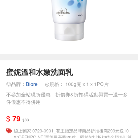
蜜妮溫和水嫩洗面乳
◎品牌：
Biore
◎規格： 100g克 x 1 x 1PC片
不參加全站現折優惠，折價券&折扣碼活動與買一送一多
件優惠不得併用
$
79
$83
線上獨家 0729-0901_花王指定品牌商品折扣後滿299元送10
點OPENPOINT(單筆最高贈20點，回饋皆以折扣後金額為計算