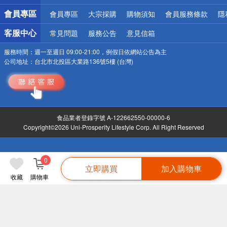
會員專區
會員專區
大宗採購
購物須知
會員服務條款
隱
客服中心
常見問題
服務公告
意見信箱
服務時間：
週一至週日 09:00-21:00，例假日依網站公告為主
公司地址：
台北市北投區大業路136號5樓 (台灣)
食品業者登錄字號 A-122662550-00000-6
Copyright©2026 Uni-Prosperity Lifestyle Corp. All Right Reserved
0
立即購買
加入購物車
收藏
購物車