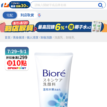
宅配
到店取貨
首頁
/ 美妝個清
/ 個人清潔
/ 卸妝洗顏
/ 洗面乳．卸妝乳