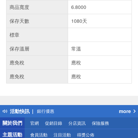
商品寬度
6.8000
保存天數
1080天
標章
保存溫層
常溫
應免稅
應稅
應免稅
應稅
偏遠地區配送
詐騙網頁！請小心！
得獎公告
熱門話題
活動快訊
more
銀行優惠
偏遠地區配送
關於我們
官網
促銷目錄
分店資訊
保險服務
詐騙網頁！請小心！
主題活動
會員活動
注目活動
得獎公佈