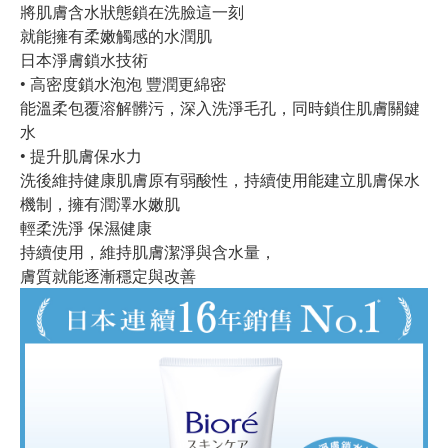
將肌膚含水狀態鎖在洗臉這一刻
就能擁有柔嫩觸感的水潤肌
日本淨膚鎖水技術
• 高密度鎖水泡泡 豐潤更綿密
能溫柔包覆溶解髒污，深入洗淨毛孔，同時鎖住肌膚關鍵
水
• 提升肌膚保水力
洗後維持健康肌膚原有弱酸性，持續使用能建立肌膚保水
機制，擁有潤澤水嫩肌
輕柔洗淨 保濕健康
持續使用，維持肌膚潔淨與含水量，
膚質就能逐漸穩定與改善