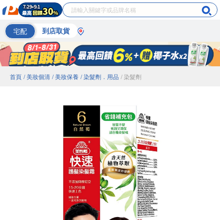
宅配
到店取貨
首頁
/ 美妝個清
/ 美妝保養
/ 染髮劑．用品
/ 染髮劑