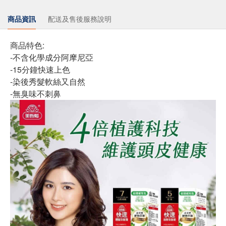
商品資訊
配送及售後服務說明
商品特色:
-不含化學成分阿摩尼亞
-15分鐘快速上色
-染後秀髮軟絲又自然
-無臭味不刺鼻