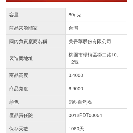
容量
80g克
商品來源國家
台灣
國內負責廠商名稱
美吾華股份有限公司
桃園市楊梅區獅二路10、
製造商地址
12號
商品高度
3.4000
商品寬度
6.9000
顏色
6號-自然褐
產品責任險
0012PDT00054
保存天數
1080天