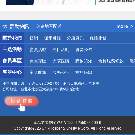
得獎公告
熱門話題
銀行優惠
偏遠地區配送
活動快訊
more
詐騙網頁！請小心！
關於我們
官網
促銷目錄
分店資訊
保險服務
主題活動
會員活動
注目活動
得獎公佈
會員專區
會員專區
大宗採購
購物須知
會員服務條款
隱
客服中心
常見問題
服務公告
意見信箱
服務時間：
週一至週日 09:00-21:00，例假日依網站公告為主
公司地址：
台北市北投區大業路136號5樓 (台灣)
食品業者登錄字號 A-122662550-00000-6
Copyright©2026 Uni-Prosperity Lifestyle Corp. All Right Reserved