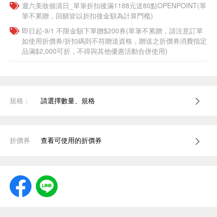
週六美妝個清日_單筆折扣後滿1188元送80點OPENPOINT(單
筆不累贈，回饋皆以折扣後金額為計算門檻)
即日起-9/1 不限金額下單贈$200券(單筆不累贈，請注意訂單
如使用折價券/折扣碼則不符贈送資格，贈送之折價券消費指定
品滿$2,000可折，不得與其他優惠活動合併使用)
規格：
請選擇數量、規格
折價券
查看可使用的折價券