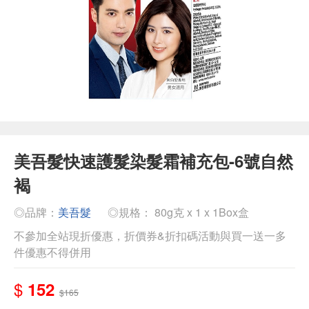
美吾髮快速護髮染髮霜補充包-6號自然
褐
◎品牌：
美吾髮
◎規格： 80g克 x 1 x 1Box盒
不參加全站現折優惠，折價券&折扣碼活動與買一送一多
件優惠不得併用
$
152
$165