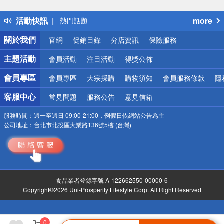
得獎公告
活動快訊
more
熱門話題
銀行優惠
關於我們
官網
促銷目錄
分店資訊
保險服務
偏遠地區配送
詐騙網頁！請小心！
主題活動
會員活動
注目活動
得獎公佈
會員專區
會員專區
大宗採購
購物須知
會員服務條款
隱
客服中心
常見問題
服務公告
意見信箱
服務時間：
週一至週日 09:00-21:00，例假日依網站公告為主
公司地址：
台北市北投區大業路136號5樓 (台灣)
食品業者登錄字號 A-122662550-00000-6
Copyright©2026 Uni-Prosperity Lifestyle Corp. All Right Reserved
0