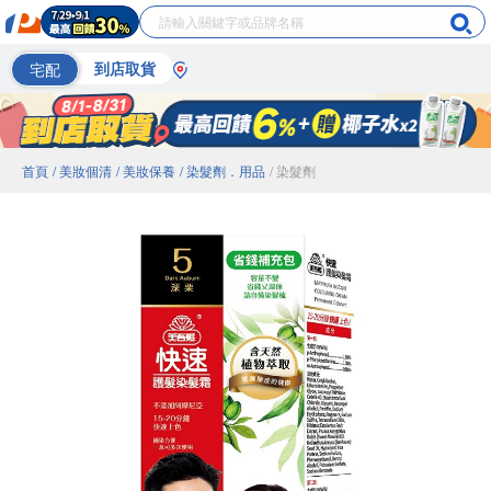
宅配
到店取貨
首頁
/ 美妝個清
/ 美妝保養
/ 染髮劑．用品
/ 染髮劑