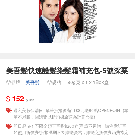
美吾髮快速護髮染髮霜補充包-5號深栗
◎品牌：
美吾髮
◎規格： 80g克 x 1 x 1Box盒
$
152
$165
週六美妝個清日_單筆折扣後滿1188元送80點OPENPOINT(單
筆不累贈，回饋皆以折扣後金額為計算門檻)
即日起-9/1 不限金額下單贈$200券(單筆不累贈，請注意訂單
如使用折價券/折扣碼則不符贈送資格，贈送之折價券消費指定