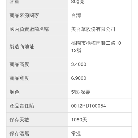
容量
80g克
商品來源國家
台灣
國內負責廠商名稱
美吾華股份有限公司
桃園市楊梅區獅二路10、
製造商地址
12號
商品高度
3.4000
商品寬度
6.9000
顏色
5號-深栗
產品責任險
0012PDT00054
保存天數
1080天
保存溫層
常溫