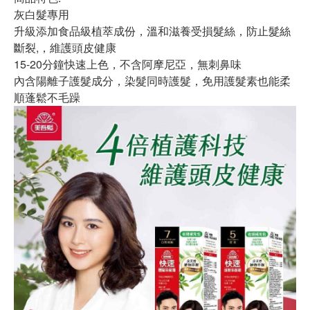
灰白髮專用
升級添加食品級植萃成份，溫和滋養受損髮絲，防止髮絲
斷裂,，維護頭皮健康
15-20分鐘快速上色，不含阿摩尼亞，無刺鼻味
內含陽離子護髮成分，染髮同時護髮，免用護髮素也能柔
順蓬鬆不毛躁