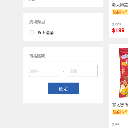
老太陽堂
滿額9折
賣場類型
$ 220
$199
線上購物
價格區間
-
確定
雪之戀-
滿額9折
$ 99