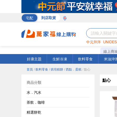
宅配
到店取貨
中元拜拜
UNIDES
巧克力
罐頭
咖啡
線上商
好康主題
生鮮冷凍
飲料零食
米油沖
首頁
/ 飲料零食
/ 烘培糕餅
/ 西點．蛋糕
/ 點心
點心
商品分類
水．汽水
茶飲．咖啡
精選餅乾