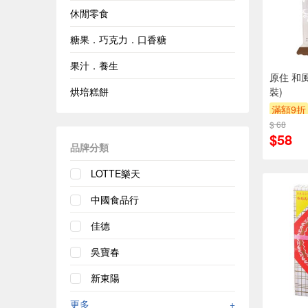
休閒零食
糖果．巧克力．口香糖
果汁．養生
原住 和
烘培糕餅
裝)
滿額9折
$ 68
$58
品牌分類
LOTTE樂天
中國食品行
佳德
吳寶春
新東陽
更多
+