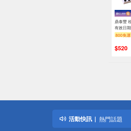
鼎泰豐 
有效日期
800免運
$520
偏遠地區配
詐騙網頁！
得獎公告
活動快訊
熱門話題
銀行優惠