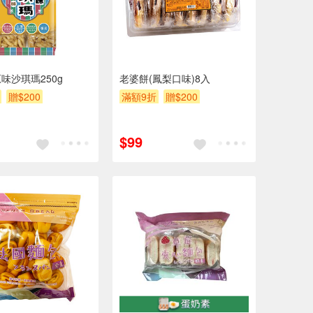
味沙琪瑪250g
老婆餅(鳳梨口味)8入
贈$200
滿額9折
贈$200
$99