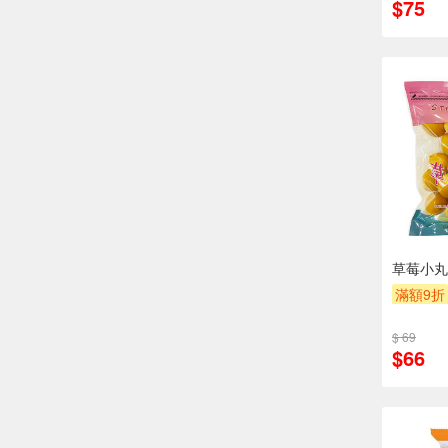
$75
草莓小丸子
滿額9折
$ 69
$66