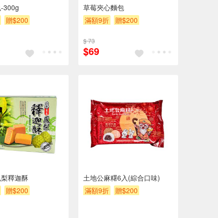
300g
草莓夾心麵包
贈$200
滿額9折
贈$200
$ 73
$69
鳳梨釋迦酥
土地公麻糬6入(綜合口味)
贈$200
滿額9折
贈$200