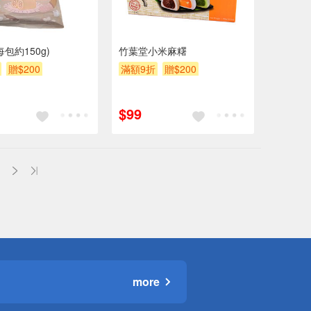
包約150g)
竹葉堂小米麻糬
贈$200
滿額9折
贈$200
$99
more