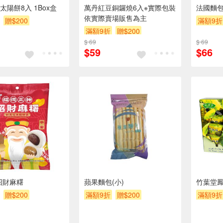
太陽餅8入 1Box盒
萬丹紅豆銅鑼燒6入※實際包裝
法國麵包-
依實際賣場販售為主
贈$200
滿額9折
滿額9折
贈$200
$ 69
$ 69
$59
$66
招財麻糬
蘋果麵包(小)
竹葉堂
贈$200
滿額9折
贈$200
滿額9折