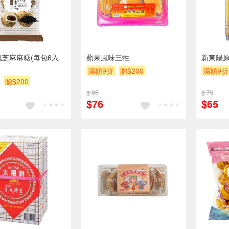
風芝麻麻糬(每包6入
蘋果風味三牲
新東陽原
滿額9折
贈$200
滿額9折
贈$200
$ 95
$ 79
$76
$65