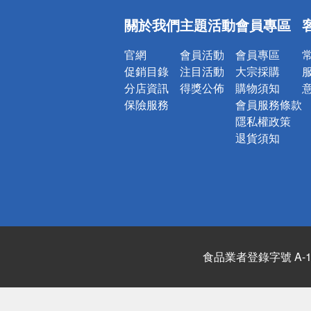
偏遠地區配
關於我們
主題活動
會員專區
詐騙網頁！
官網
會員活動
會員專區
促銷目錄
注目活動
大宗採購
分店資訊
得獎公佈
購物須知
保險服務
會員服務條款
隱私權政策
退貨須知
食品業者登錄字號 A-122