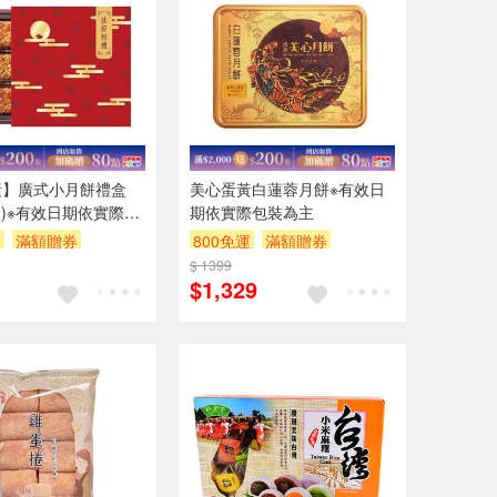
素】廣式小月餅禮盒
美心蛋黃白蓮蓉月餅※有效日
個)※有效日期依實際包
期依實際包裝為主
運
滿額贈券
800免運
滿額贈券
$ 1399
$1,329