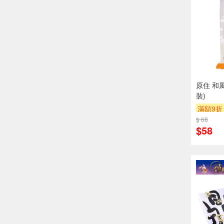
原住 和
裝)
滿額9折
$ 68
$58