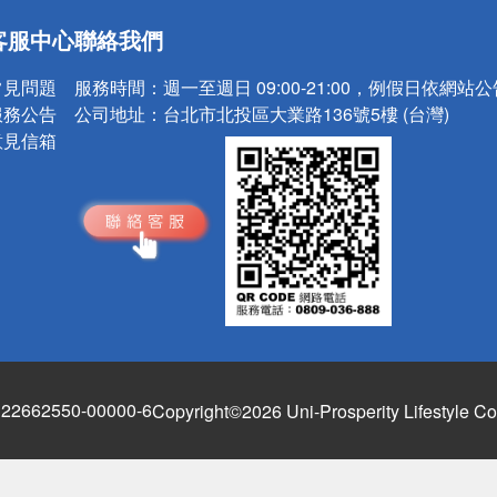
送
客服中心
聯絡我們
請小心！
常見問題
服務時間：
週一至週日 09:00-21:00，例假日依網站
服務公告
公司地址：
台北市北投區大業路136號5樓 (台灣)
意見信箱
662550-00000-6
Copyright©2026 Uni-Prosperity Lifestyle Co