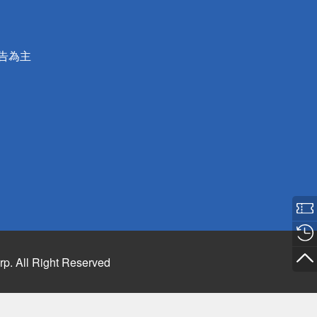
公告為主
rp. All Right Reserved