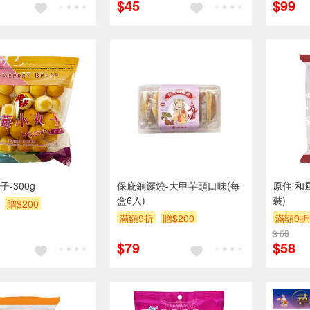
$45
$99
-300g
保庇銅鑼燒-大甲芋頭口味(每
原住 和
盒6入)
裝)
贈$200
滿額9折
贈$200
滿額9折
$ 68
$79
$58