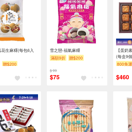
風花生麻糬(每包6入
雪之戀-福氣麻糬
【蛋奶
(每盒9
滿額9折
贈$200
裝為主
贈$200
800免
$ 99
$75
$460