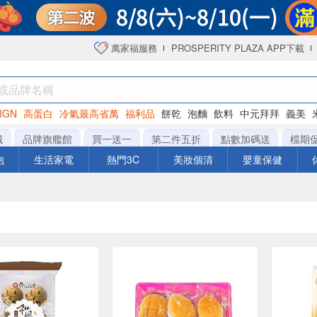
萬家福服務
PROSPERITY PLAZA APP下載
IGN
高蛋白
冷氣最高省萬
福利品
餅乾
泡麵
飲料
中元拜拜
義美
海苔
城
品牌旗艦館
買一送一
第二件五折
點數加碼送
檔期
泡
生活家電
熱門3C
美妝個清
嬰童保健