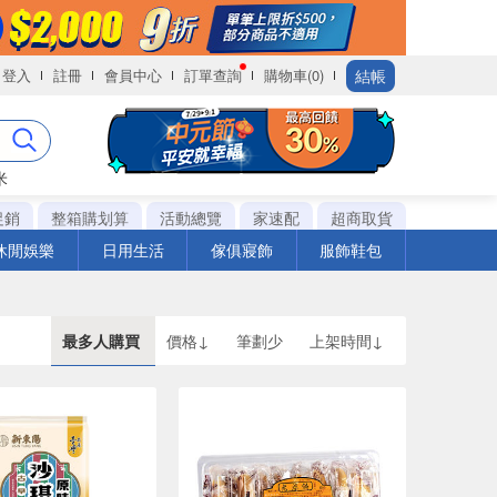
結帳
登入
註冊
會員中心
訂單查詢
購物車(0)
米
促銷
整箱購划算
活動總覽
家速配
超商取貨
休閒娛樂
日用生活
傢俱寢飾
服飾鞋包
最多人購買
價格↓
筆劃少
上架時間↓