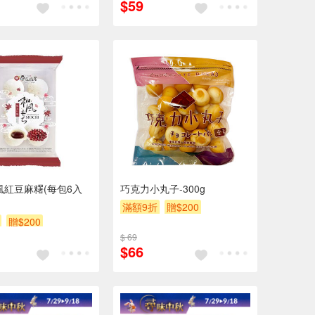
$59
風紅豆麻糬(每包6入
巧克力小丸子-300g
滿額9折
贈$200
贈$200
$ 69
$66