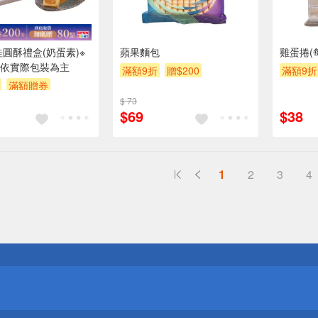
桂圓酥禮盒(奶蛋素)※
蘋果麵包
雞蛋捲(每
依實際包裝為主
滿額9折
贈$200
滿額9折
滿額贈券
$ 73
$69
$38
1
2
3
4
送
請小心！