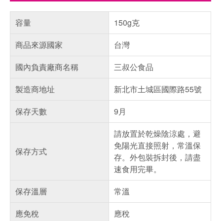
容量
150g克
商品來源國家
台灣
國內負責廠商名稱
三叔公食品
製造商地址
新北市土城區國際路55號
保存天數
9月
請放置於乾燥陰涼處，避
免陽光直接照射，常溫保
保存方式
存。外包裝拆封後，請盡
速食用完畢。
保存溫層
常溫
應免稅
應稅