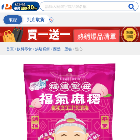
宅配
到店取貨
首頁
/ 飲料零食
/ 烘培糕餅
/ 西點．蛋糕
/ 點心