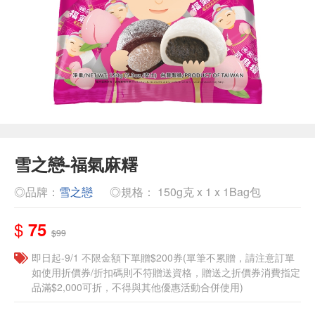
雪之戀-福氣麻糬
◎品牌：
雪之戀
◎規格： 150g克 x 1 x 1Bag包
$
75
$99
即日起-9/1 不限金額下單贈$200券(單筆不累贈，請注意訂單
如使用折價券/折扣碼則不符贈送資格，贈送之折價券消費指定
品滿$2,000可折，不得與其他優惠活動合併使用)