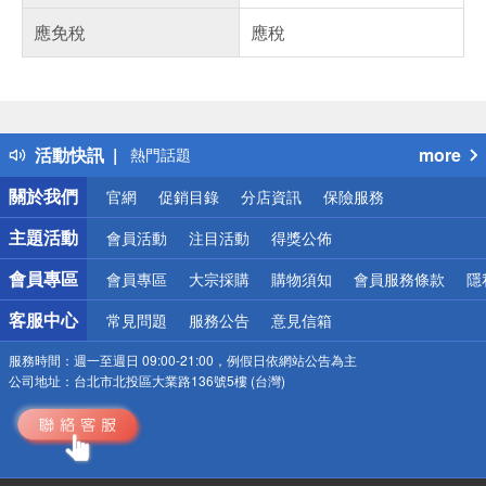
應免稅
應稅
偏遠地區配送
詐騙網頁！請小心！
得獎公告
活動快訊
more
熱門話題
銀行優惠
關於我們
官網
促銷目錄
分店資訊
保險服務
偏遠地區配送
詐騙網頁！請小心！
主題活動
會員活動
注目活動
得獎公佈
會員專區
會員專區
大宗採購
購物須知
會員服務條款
隱
客服中心
常見問題
服務公告
意見信箱
服務時間：
週一至週日 09:00-21:00，例假日依網站公告為主
公司地址：
台北市北投區大業路136號5樓 (台灣)