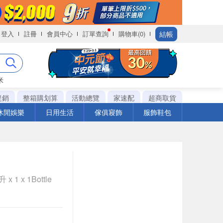
結帳
登入
註冊
會員中心
訂單查詢
購物車(0)
米
促銷
整箱購划算
活動總覽
家速配
超商取貨
休閒娛樂
日用生活
傢俱寢飾
服飾鞋包
 1 x 1Bottle