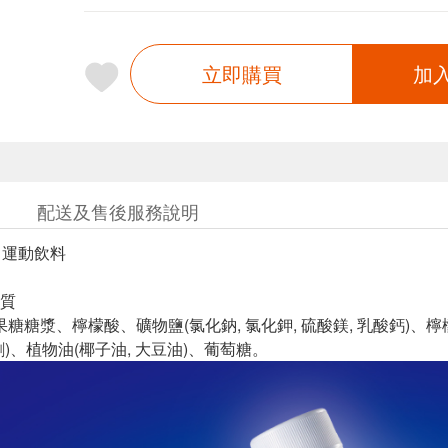
立即購買
加
配送及售後服務說明
1運動飲料
質
高果糖糖漿、檸檬酸、礦物鹽(氯化鈉, 氯化鉀, 硫酸鎂, 乳酸鈣)
)、植物油(椰子油, 大豆油)、葡萄糖。