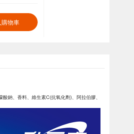
入購物車
、檸檬酸鈉、香料、維生素C(抗氧化劑)、阿拉伯膠、