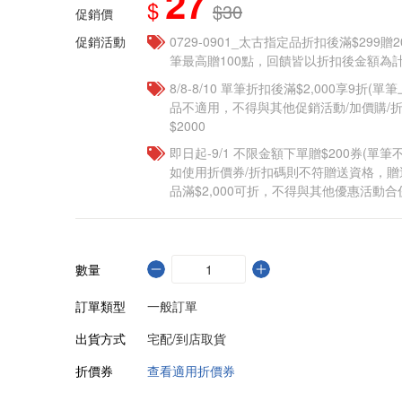
27
$
$30
促銷價
促銷活動
0729-0901_太古指定品折扣後滿$299贈2
筆最高贈100點，回饋皆以折扣後金額為計
8/8-8/10 單筆折扣後滿$2,000享9折(單
品不適用，不得與其他促銷活動/加價購/折
$2000
即日起-9/1 不限金額下單贈$200券(單
如使用折價券/折扣碼則不符贈送資格，
品滿$2,000可折，不得與其他優惠活動合
數量
訂單類型
一般訂單
出貨方式
宅配/到店取貨
折價券
查看適用折價券