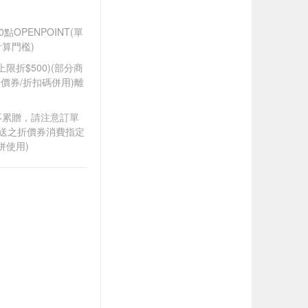
0點OPENPOINT(單
算門檻)
筆上限折$500)(部分商
價券/折扣碼併用)離
筆不累贈，請注意訂單
贈送之折價券消費指定
併使用)