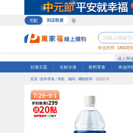
宅配
到店取貨
中元拜拜
UNIDES
巧克力
罐頭
咖啡
線上商
好康主題
生鮮冷凍
飲料零食
米油沖
首頁
/ 飲料零食
/ 茶飲．咖啡
/ 機能飲料
/ 運動飲料