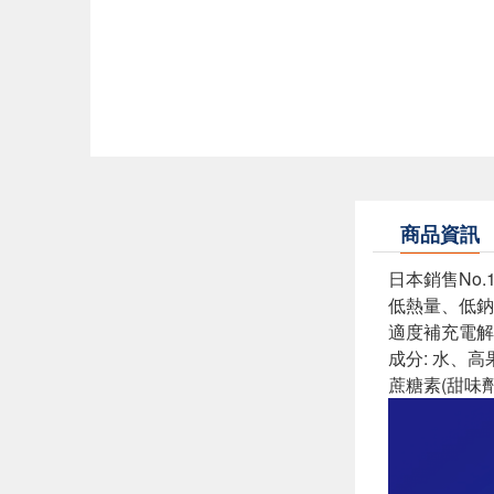
商品資訊
日本銷售No.
低熱量、低鈉
適度補充電解
成分: 水、
蔗糖素(甜味劑