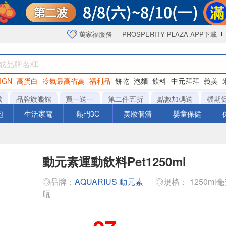
萬家福服務
PROSPERITY PLAZA APP下載
IGN
高蛋白
冷氣最高省萬
福利品
餅乾
泡麵
飲料
中元拜拜
義美
海苔
城
品牌旗艦館
買一送一
第二件五折
點數加碼送
檔期
泡
生活家電
熱門3C
美妝個清
嬰童保健
動元素運動飲料Pet1250ml
◎品牌：
AQUARIUS 動元素
◎規格： 1250ml毫升 x
瓶