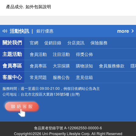
偏遠地區配送
產品成分. 如外包裝說明
詐騙網頁！請小心！
得獎公告
熱門話題
活動快訊
more
銀行優惠
偏遠地區配送
關於我們
官網
促銷目錄
分店資訊
保險服務
詐騙網頁！請小心！
主題活動
會員活動
注目活動
得獎公佈
會員專區
會員專區
大宗採購
購物須知
會員服務條款
隱
客服中心
常見問題
服務公告
意見信箱
服務時間：
週一至週日 09:00-21:00，例假日依網站公告為主
公司地址：
台北市北投區大業路136號5樓 (台灣)
食品業者登錄字號 A-122662550-00000-6
Copyright©2026 Uni-Prosperity Lifestyle Corp. All Right Reserved