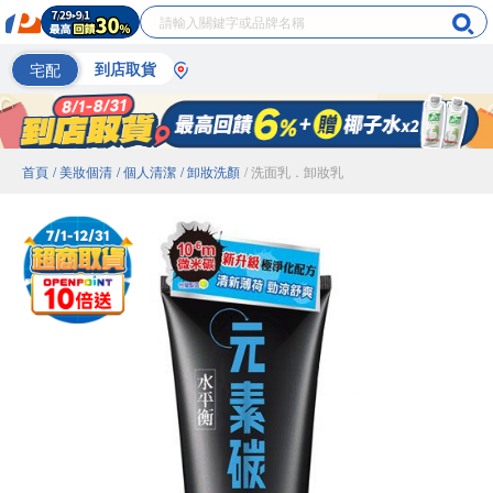
宅配
到店取貨
首頁
/ 美妝個清
/ 個人清潔
/ 卸妝洗顏
/ 洗面乳．卸妝乳