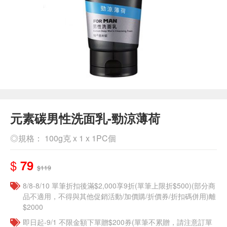
元素碳男性洗面乳-勁涼薄荷
◎規格： 100g克 x 1 x 1PC個
$
79
$119
8/8-8/10 單筆折扣後滿$2,000享9折(單筆上限折$500)(部分商
品不適用，不得與其他促銷活動/加價購/折價券/折扣碼併用)離
$2000
即日起-9/1 不限金額下單贈$200券(單筆不累贈，請注意訂單