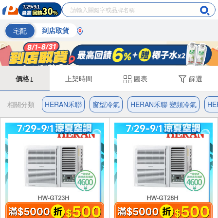
宅配
到店取貨
價格↓
上架時間
圖表
篩選
相關分類
HERAN禾聯
窗型冷氣
HERAN禾聯 變頻冷氣
HE