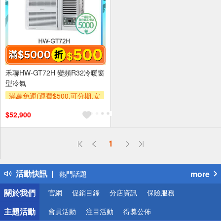
禾聯HW-GT72H 變頻R32冷暖窗
型冷氣
滿萬免運(運費$500,可分期,安
裝跨區費另計,單品未滿1萬元
$52,900
及使用6期以上分期0利率,需付
基本安裝運費)
滿額折$500
偏遠地區配送
1
詐騙網頁！請小心！
得獎公告
活動快訊
more
熱門話題
銀行優惠
關於我們
官網
促銷目錄
分店資訊
保險服務
偏遠地區配送
詐騙網頁！請小心！
主題活動
會員活動
注目活動
得獎公佈