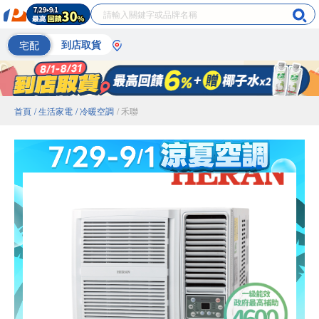
宅配
到店取貨
首頁
/ 生活家電
/ 冷暖空調
/ 禾聯