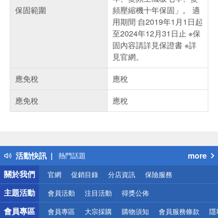
保固範圍
頻壓縮機十年保固」。 適
用期間 自2019年1月1日起
至2024年12月31日止 ※保
固內容請詳見保證書 ※詳
見官網。
應免稅
應稅
應免稅
應稅
偏遠地區配送
詐騙網頁！請小心！
得獎公告
活動快訊
more
熱門話題
銀行優惠
關於我們
官網
促銷目錄
分店資訊
保險服務
偏遠地區配送
詐騙網頁！請小心！
主題活動
會員活動
注目活動
得獎公佈
會員專區
會員專區
大宗採購
購物須知
會員服務條款
隱