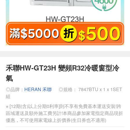
禾聯HW-GT23H 變頻R32冷暖窗型冷
氣
◎品牌：
HERAN 禾聯
◎規格： 7847BTU x 1 x 1SET
組
※ [12期(含)以上分期0利率]則不享有免費基本運送安裝!跨
區域運送及額外施工費另計!本商品參加家電指定商品現折
優惠，不可使用家電線上折價券(生日券也不適用)