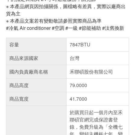
※ 本產品網頁因拍攝關係，圖檔略有差異，實際以廠商出
貨為主
※ 本產品文案若有變動敬請參照實際商品為準
#冷氣 Air conditioner #空調 #一級 #節能補助 #汰舊換新
容量
7847BTU
商品來源國家
台灣
國內負責廠商名稱
禾聯碩股份有限公司
商品高度
79.0000
商品寬度
41.7000
於購買日起一個月內至禾
聯碩官網完成保證書登
錄，免費升級為「全機七
年、變頻主機板七年、變