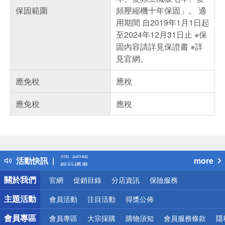
保固範圍
頻壓縮機十年保固」。 適
用期間 自2019年1月1日起
至2024年12月31日止 ※保
固內容請詳見保證書 ※詳
見官網。
應免稅
應稅
應免稅
應稅
偏遠地區配送
詐騙網頁！請小心！
得獎公告
熱門話題
活動快訊
more
銀行優惠
偏遠地區配送
關於我們
官網
促銷目錄
分店資訊
保險服務
詐騙網頁！請小心！
主題活動
會員活動
注目活動
得獎公佈
會員專區
會員專區
大宗採購
購物須知
會員服務條款
隱