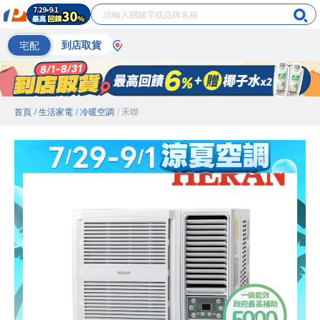
宅配
到店取貨
首頁
/ 生活家電
/ 冷暖空調
/ 禾聯