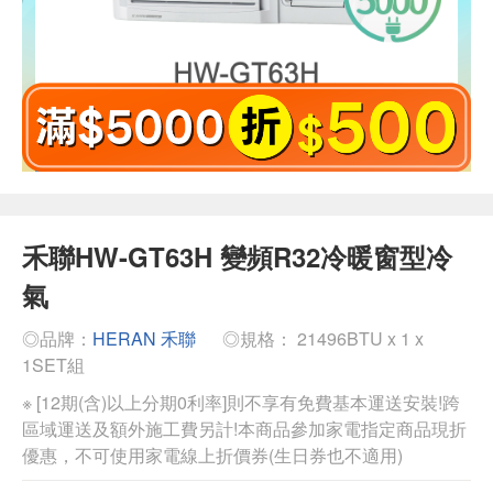
禾聯HW-GT63H 變頻R32冷暖窗型冷
氣
◎品牌：
HERAN 禾聯
◎規格： 21496BTU x 1 x
1SET組
※ [12期(含)以上分期0利率]則不享有免費基本運送安裝!跨
區域運送及額外施工費另計!本商品參加家電指定商品現折
優惠，不可使用家電線上折價券(生日券也不適用)