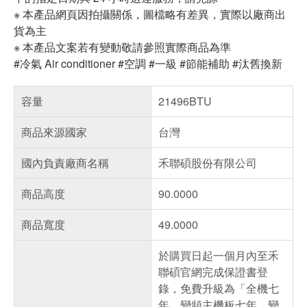
※ 本產品網頁因拍攝關係，圖檔略有差異，實際以廠商出
貨為主
※ 本產品文案若有變動敬請參照實際商品為準
#冷氣 Air conditioner #空調 #一級 #節能補助 #汰舊換新
容量
21496BTU
商品來源國家
台灣
國內負責廠商名稱
禾聯碩股份有限公司
商品高度
90.0000
商品寬度
49.0000
於購買日起一個月內至禾
聯碩官網完成保證書登
錄，免費升級為「全機七
年、變頻主機板七年、變