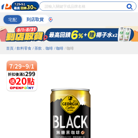
宅配
到店取貨
首頁
/ 飲料零食
/ 茶飲．咖啡
/ 咖啡
/ 咖啡