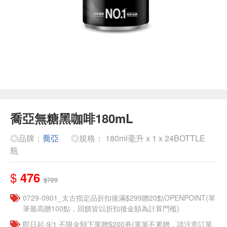
喬亞無糖黑咖啡180mL
◎品牌：
喬亞
◎規格： 180ml毫升 x 1 x 24BOTTLE
瓶
$
476
$720
0729-0901_太古指定品折扣後滿$299贈20點OPENPOINT(單
筆最高贈100點，回饋皆以折扣後金額為計算門檻)
即日起-9/1 不限金額下單贈$200券(單筆不累贈，請注意訂單