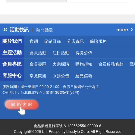
偏遠地區配送
詐騙網頁！請小心！
得獎公告
活動快訊
more
熱門話題
銀行優惠
關於我們
官網
促銷目錄
分店資訊
保險服務
偏遠地區配送
詐騙網頁！請小心！
主題活動
會員活動
注目活動
得獎公佈
會員專區
會員專區
大宗採購
購物須知
會員服務條款
隱
客服中心
常見問題
服務公告
意見信箱
服務時間：
週一至週日 09:00-21:00，例假日依網站公告為主
公司地址：
台北市北投區大業路136號5樓 (台灣)
食品業者登錄字號 A-122662550-00000-6
Copyright©2026 Uni-Prosperity Lifestyle Corp. All Right Reserved