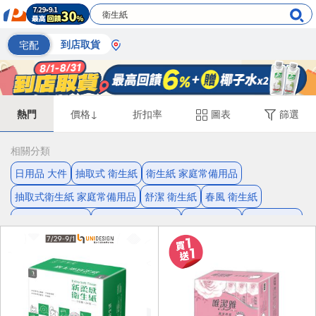
宅配
到店取貨
熱門
價格↓
折扣率
圖表
篩選
相關分類
日用品 大件
抽取式 衛生紙
衛生紙 家庭常備用品
抽取式衛生紙 家庭常備用品
舒潔 衛生紙
春風 衛生紙
無螢光劑 衛生紙
舒潔 抽取式衛生紙
舒潔 抽取式
春風 抽取式