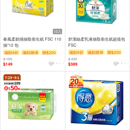
12入
春風柔韌感抽取衛生紙 FSC 110
舒潔絲柔乳液抽取衛生紙超值包
抽*12 包
FSC
滿額9折
滿額贈券
贈$200
滿額9折
滿額贈券
贈$200
$ 166
$ 499
$149
$389