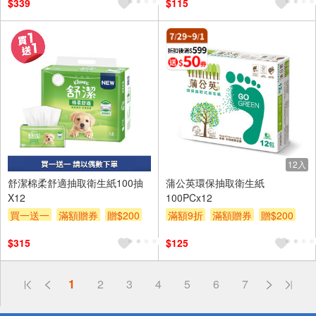
$339
$115
12入
舒潔棉柔舒適抽取衛生紙100抽
蒲公英環保抽取衛生紙
X12
100PCx12
買一送一
滿額贈券
贈$200
滿額9折
滿額贈券
贈$200
$315
$125
偏遠地區配送
1
2
3
4
5
6
7
詐騙網頁！請小心！
得獎公告