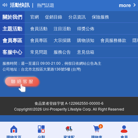
活動快訊
more
熱門話題
銀行優惠
關於我們
官網
促銷目錄
分店資訊
保險服務
偏遠地區配送
詐騙網頁！請小心！
主題活動
會員活動
注目活動
得獎公佈
會員專區
會員專區
大宗採購
購物須知
會員服務條款
隱
客服中心
常見問題
服務公告
意見信箱
服務時間：
週一至週日 09:00-21:00，例假日依網站公告為主
公司地址：
台北市北投區大業路136號5樓 (台灣)
食品業者登錄字號 A-122662550-00000-6
Copyright©2026 Uni-Prosperity Lifestyle Corp. All Right Reserved
0
購物首頁
分類
家速配
購物車
會員