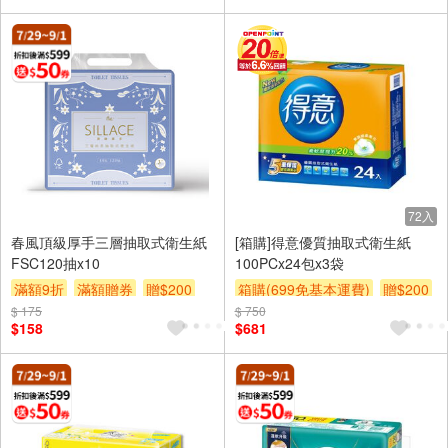
72入
春風頂級厚手三層抽取式衛生紙
[箱購]得意優質抽取式衛生紙
FSC120抽x10
100PCx24包x3袋
滿額9折
滿額贈券
贈$200
箱購(699免基本運費)
贈$200
$ 175
$ 750
$158
$681