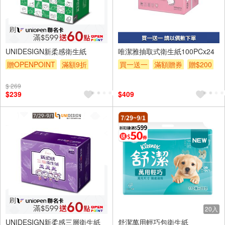
24入
UNIDESIGN新柔感衛生紙
唯潔雅抽取式衛生紙100PCx24
贈OPENPOINT
滿額9折
買一送一
滿額贈券
贈$200
贈$200
$ 269
$239
$409
20入
UNIDESIGN新柔感三層衛生紙
舒潔萬用輕巧包衛生紙