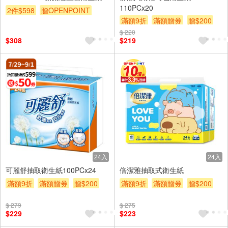
110PCx20
2件$598
贈OPENPOINT
滿額9折
滿額贈券
贈$200
滿額9折
贈$200
$ 220
$308
$219
24入
24入
可麗舒抽取衛生紙100PCx24
倍潔雅抽取式衛生紙
滿額9折
滿額贈券
贈$200
滿額9折
滿額贈券
贈$200
$ 279
$ 275
$229
$223