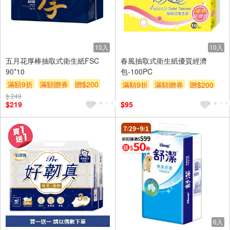
10入
10入
五月花厚棒抽取式衛生紙FSC
春風抽取式衛生紙優質經濟
90*10
包-100PC
滿額9折
滿額贈券
贈$200
滿額9折
滿額贈券
贈$200
$ 249
$219
$95
6入