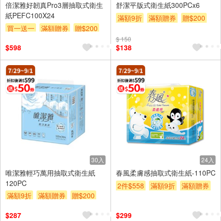
倍潔雅好韌真Pro3層抽取式衛生
舒潔平版式衛生紙300PCx6
紙PEFC100X24
滿額9折
滿額贈券
贈$200
買一送一
滿額贈券
贈$200
$ 150
$598
$138
30入
24入
唯潔雅輕巧萬用抽取式衛生紙
春風柔膚感抽取式衛生紙-110PC
120PC
2件$558
滿額9折
滿額贈券
滿額9折
滿額贈券
贈$200
贈$200
$287
$299