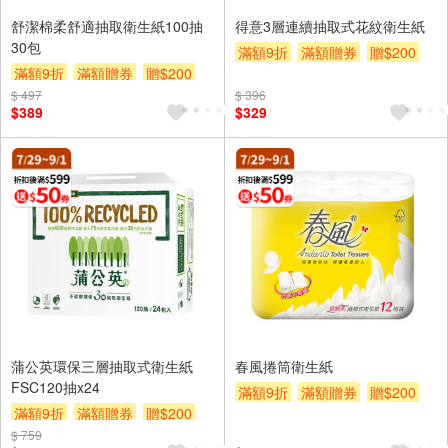
舒潔棉柔舒適抽取衛生紙100抽
得意3層連續抽取式花紋衛生紙
30包
滿額9折
滿額贈券
贈$200
滿額9折
滿額贈券
贈$200
$ 497
$ 396
$389
$329
蒲公英環保三層抽取式衛生紙
春風捲筒衛生紙
FSC120抽x24
滿額9折
滿額贈券
贈$200
滿額9折
滿額贈券
贈$200
$ 759