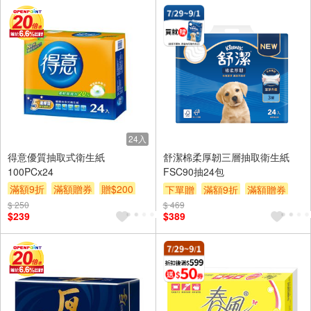
24入
得意優質抽取式衛生紙
舒潔棉柔厚韌三層抽取衛生紙
100PCx24
FSC90抽24包
滿額9折
滿額贈券
贈$200
下單贈
滿額9折
滿額贈券
$ 250
$ 469
贈$200
$239
$389