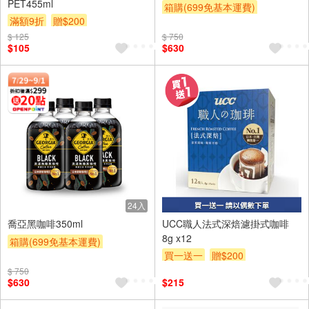
PET455ml
箱購(699免基本運費)
滿額9折
贈$200
贈OPENPOINT
滿額9折
$ 125
$ 750
贈$200
$105
$630
24入
喬亞黑咖啡350ml
UCC職人法式深焙濾掛式咖啡
8g x12
箱購(699免基本運費)
買一送一
贈$200
贈OPENPOINT
滿額9折
$ 750
贈$200
$630
$215