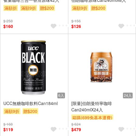
滿額折
滿額9折
贈$200
滿額9折
贈$200
$ 258
$ 156
$160
$126
6入
24入
UCC無糖咖啡飲料Can184ml
[限量]伯朗曼特寧咖啡
Can240mlX24入
滿額9折
贈$200
箱購(699免基本運費)
$ 168
$ 624
滿額9折
贈$200
$119
$479