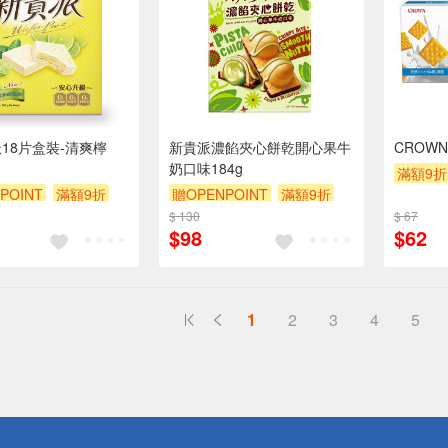
派18片盒裝-清爽檸
新貴派濃餡夾心餅乾開心果牛
CROW
奶口味184g
滿額9折
POINT
滿額9折
贈OPENPOINT
滿額9折
$ 130
贈$200
$ 67
$98
$62
1
2
3
4
5
送
請小心！