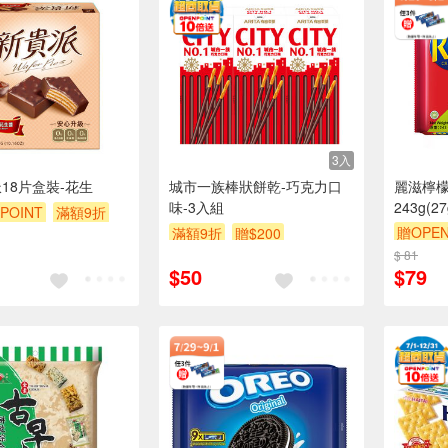
3入
派18片盒裝-花生
城市一族棒狀餅乾-巧克力口
麗滋檸
味-3入組
243g(27
POINT
滿額9折
贈OPEN
滿額9折
贈$200
滿額9折
$ 81
$50
$79