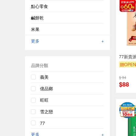
點心零食
鹹餅乾
米果
更多
+
77新貴
贈OPEN
品牌分類
贈$200
義美
$ 94
$88
億品鄉
旺旺
雪之戀
77
更多
+