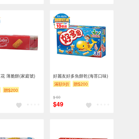
花 薄脆餅(家庭號)
好麗友好多魚餅乾(海苔口味)
滿額9折
贈$200
贈$200
$ 60
$49