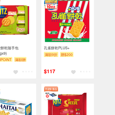
檬餅乾隨手包
孔雀餅乾PLUS+
gx9)
滿額9折
贈$200
POINT
滿額贈
贈$200
$117