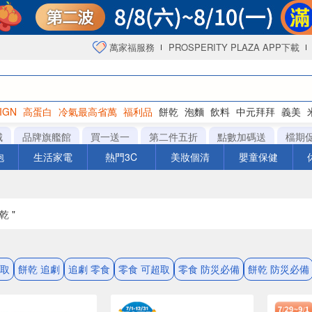
萬家福服務
PROSPERITY PLAZA APP下載
IGN
高蛋白
冷氣最高省萬
福利品
餅乾
泡麵
飲料
中元拜拜
義美
海苔
城
品牌旗艦館
買一送一
第二件五折
點數加碼送
檔期
泡
生活家電
熱門3C
美妝個清
嬰童保健
乾 "
超取
餅乾 追劇
追劇 零食
零食 可超取
零食 防災必備
餅乾 防災必備