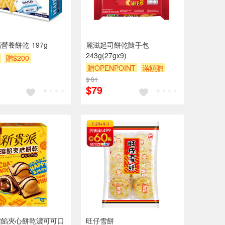
營養餅乾-197g
麗滋起司餅乾隨手包
243g(27gx9)
贈$200
贈OPENPOINT
滿額贈
滿額9折
贈$200
$ 81
$79
濃餡夾心餅乾濃可可口
旺仔雪餅