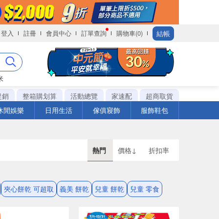
結帳
登入
註冊
會員中心
訂單查詢
購物車(0)
米
促銷
整箱購划算
活動總覽
家速配
超商取貨
休閒娛樂
日用生活
傢俱寢飾
服飾鞋包
熱門
價格↓
折扣率
夾心餅乾 可超取
義美 餅乾
兒童 餅乾
兒童 零食