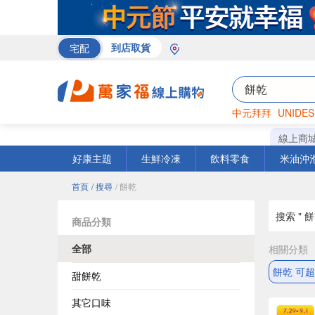
宅配
到店取貨
中元拜拜
UNIDES
巧克力
罐頭
咖啡
線上商
好康主題
生鮮冷凍
飲料零食
米油沖
首頁
/ 搜尋
/ 餅乾
搜索 " 餅
商品分類
全部
相關分類
餅乾 可
甜餅乾
其它口味