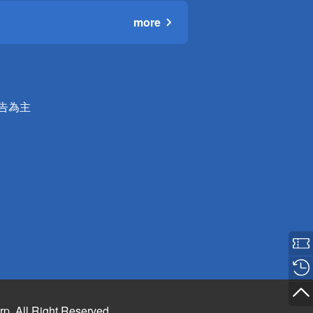
more
公告為主
rp. All Right Reserved