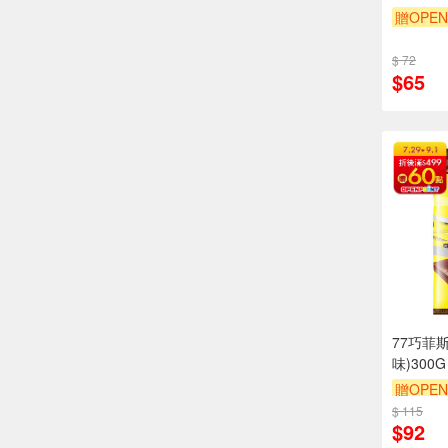
贈OPEN
滿額9折
$ 72
$65
77巧菲
味)300G
贈OPEN
$ 115
贈$200
$92