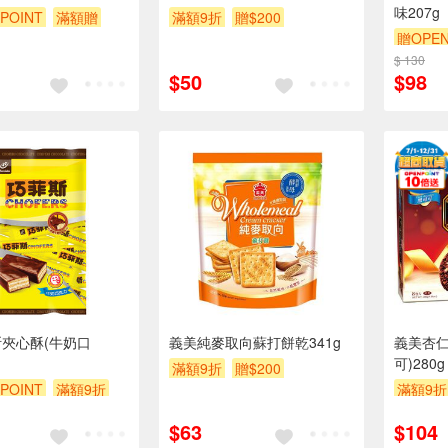
味207g
POINT
滿額贈
滿額9折
贈$200
贈OPEN
贈$200
$ 130
贈$200
$50
$98
斯夾心酥(牛奶口
義美純麥取向蘇打餅乾341g
義美杏仁
可)280g
滿額9折
贈$200
POINT
滿額9折
滿額9折
$63
$104