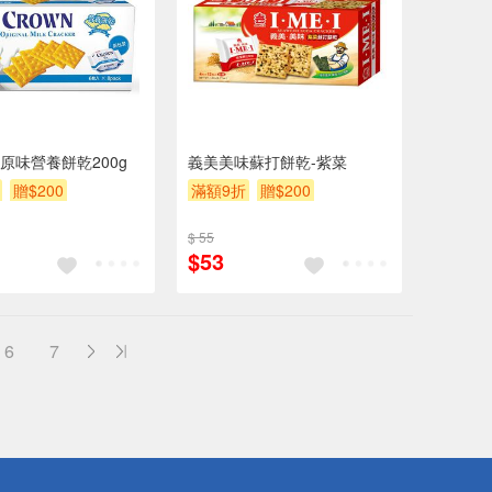
N原味營養餅乾200g
義美美味蘇打餅乾-紫菜
贈$200
滿額9折
贈$200
$ 55
$53
6
7