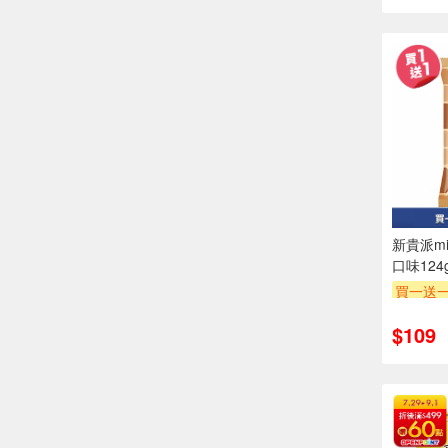
新貴派m
口味124
買一送
贈$200
$109