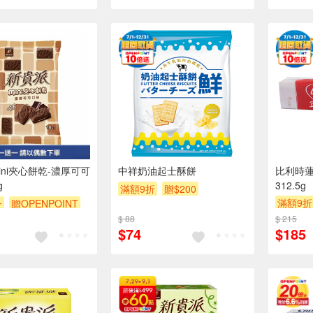
ini夾心餅乾-濃厚可可
中祥奶油起士酥餅
比利時蓮
g
312.5g
滿額9折
贈$200
滿額9折
一
贈OPENPOINT
$ 88
$ 215
$74
$185