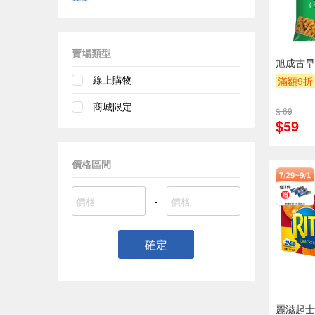
賣場類型
旭成古早
線上購物
滿額9折
商城限定
$ 69
$59
價格區間
-
確定
麗滋起士