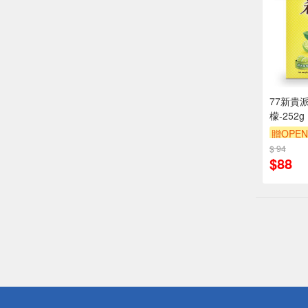
77新貴
檬-252g
贈OPEN
$ 94
贈$200
$88
偏遠地區配
詐騙網頁！