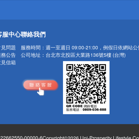
送
客服中心
聯絡我們
請小心！
常見問題
服務時間：
週一至週日 09:00-21:00，例假日依網站
服務公告
公司地址：
台北市北投區大業路136號5樓 (台灣)
意見信箱
662550-00000-6
Copyright©2026 Uni-Prosperity Lifestyle Co