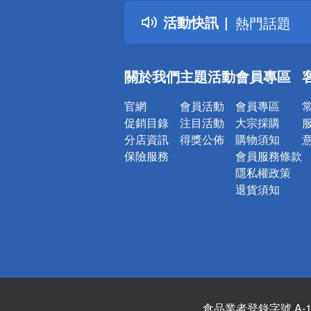
得獎公告
活動快訊
熱門話題
銀行優惠
偏遠地區配
關於我們
主題活動
會員專區
詐騙網頁！
官網
會員活動
會員專區
促銷目錄
注目活動
大宗採購
分店資訊
得獎公佈
購物須知
保險服務
會員服務條款
隱私權政策
退貨須知
食品業者登錄字號 A-122