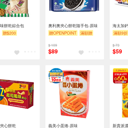
味餅乾綜合包
奧利奧夾心餅乾隨手包-原味
海太加鈣
贈$200
贈OPENPOINT
滿額贈
滿額9折
滿額9折
贈$200
$ 109
$ 73
$89
$59
夾心餅乾
義美小蛋捲-原味
新貴派