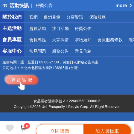
得獎公告
活動快訊
more
熱門話題
銀行優惠
關於我們
官網
促銷目錄
分店資訊
保險服務
偏遠地區配送
詐騙網頁！請小心！
主題活動
會員活動
注目活動
得獎公佈
會員專區
會員專區
大宗採購
購物須知
會員服務條款
隱
客服中心
常見問題
服務公告
意見信箱
服務時間：
週一至週日 09:00-21:00，例假日依網站公告為主
公司地址：
台北市北投區大業路136號5樓 (台灣)
食品業者登錄字號 A-122662550-00000-6
Copyright©2026 Uni-Prosperity Lifestyle Corp. All Right Reserved
0
立即購買
加入購物車