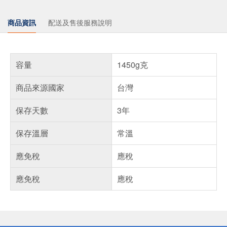
商品資訊
配送及售後服務說明
容量
1450g克
商品來源國家
台灣
保存天數
3年
保存溫層
常溫
應免稅
應稅
應免稅
應稅
偏遠地區配送
詐騙網頁！請小心！