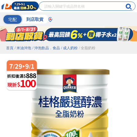
宅配
到店取貨
首頁
/ 米油沖泡
/ 沖泡飲品．食品
/ 成人奶粉
/ 全脂奶粉