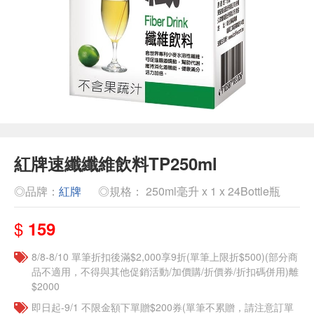
紅牌速纖纖維飲料TP250ml
◎品牌：
紅牌
◎規格： 250ml毫升 x 1 x 24Bottle瓶
$
159
8/8-8/10 單筆折扣後滿$2,000享9折(單筆上限折$500)(部分商
品不適用，不得與其他促銷活動/加價購/折價券/折扣碼併用)離
$2000
即日起-9/1 不限金額下單贈$200券(單筆不累贈，請注意訂單