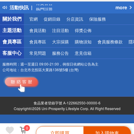
得獎公告
活動快訊
more
熱門話題
銀行優惠
關於我們
官網
促銷目錄
分店資訊
保險服務
偏遠地區配送
詐騙網頁！請小心！
主題活動
會員活動
注目活動
得獎公佈
會員專區
會員專區
大宗採購
購物須知
會員服務條款
隱
客服中心
常見問題
服務公告
意見信箱
服務時間：
週一至週日 09:00-21:00，例假日依網站公告為主
公司地址：
台北市北投區大業路136號5樓 (台灣)
食品業者登錄字號 A-122662550-00000-6
Copyright©2026 Uni-Prosperity Lifestyle Corp. All Right Reserved
0
立即購買
加入購物車