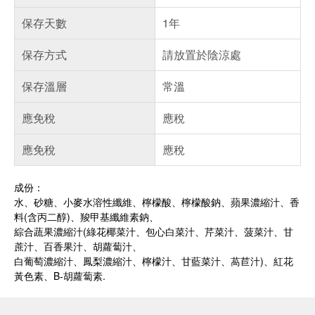
保存天數
1年
保存方式
請放置於陰涼處
保存溫層
常溫
應免稅
應稅
應免稅
應稅
成份：
水、砂糖、小麥水溶性纖維、檸檬酸、檸檬酸鈉、蘋果濃縮汁、香
料(含丙二醇)、羧甲基纖維素鈉、
綜合蔬果濃縮汁(綠花椰菜汁、包心白菜汁、芹菜汁、菠菜汁、甘
蔗汁、百香果汁、胡蘿蔔汁、
白葡萄濃縮汁、鳳梨濃縮汁、檸檬汁、甘藍菜汁、萵苣汁)、紅花
黃色素、B-胡蘿蔔素.
偏遠地區配送
詐騙網頁！請小心！