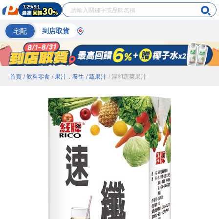
宅配
到店取貨
首頁
/ 飲料零食
/ 果汁．養生
/ 蔬果汁
/ 混和蔬菜果汁