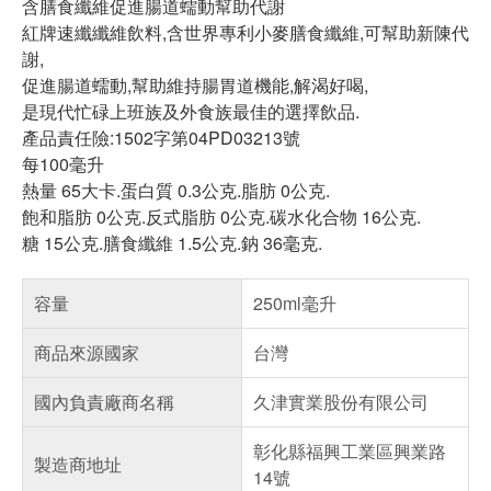
含膳食纖維促進腸道蠕動幫助代謝
紅牌速纖纖維飲料,含世界專利小麥膳食纖維,可幫助新陳代
謝,
促進腸道蠕動,幫助維持腸胃道機能,解渴好喝,
是現代忙碌上班族及外食族最佳的選擇飲品.
產品責任險:1502字第04PD03213號
每100毫升
熱量 65大卡.蛋白質 0.3公克.脂肪 0公克.
飽和脂肪 0公克.反式脂肪 0公克.碳水化合物 16公克.
糖 15公克.膳食纖維 1.5公克.鈉 36毫克.
容量
250ml毫升
商品來源國家
台灣
國內負責廠商名稱
久津實業股份有限公司
彰化縣福興工業區興業路
製造商地址
14號