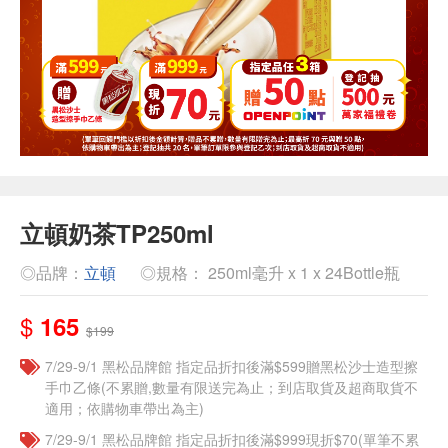
立頓奶茶TP250ml
◎品牌：
立頓
◎規格： 250ml毫升 x 1 x 24Bottle瓶
$
165
$199
7/29-9/1 黑松品牌館 指定品折扣後滿$599贈黑松沙士造型擦
手巾乙條(不累贈,數量有限送完為止；到店取貨及超商取貨不
適用；依購物車帶出為主)
7/29-9/1 黑松品牌館 指定品折扣後滿$999現折$70(單筆不累