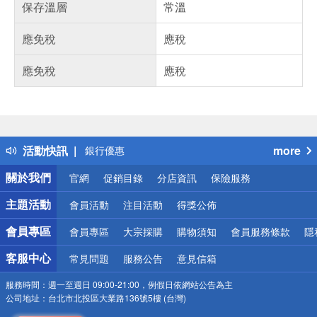
保存溫層
常溫
應免稅
應稅
應免稅
應稅
偏遠地區配送
詐騙網頁！請小心！
得獎公告
熱門話題
活動快訊
more
銀行優惠
偏遠地區配送
關於我們
官網
促銷目錄
分店資訊
保險服務
詐騙網頁！請小心！
主題活動
會員活動
注目活動
得獎公佈
會員專區
會員專區
大宗採購
購物須知
會員服務條款
隱
客服中心
常見問題
服務公告
意見信箱
服務時間：
週一至週日 09:00-21:00，例假日依網站公告為主
公司地址：
台北市北投區大業路136號5樓 (台灣)