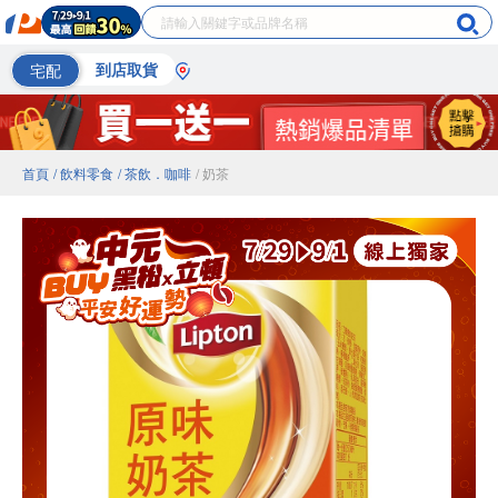
宅配
到店取貨
首頁
/ 飲料零食
/ 茶飲．咖啡
/ 奶茶