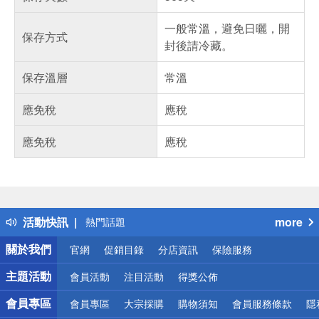
一般常溫，避免日曬，開
保存方式
封後請冷藏。
保存溫層
常溫
應免稅
應稅
應免稅
應稅
偏遠地區配送
詐騙網頁！請小心！
得獎公告
活動快訊
more
熱門話題
銀行優惠
關於我們
官網
促銷目錄
分店資訊
保險服務
偏遠地區配送
詐騙網頁！請小心！
主題活動
會員活動
注目活動
得獎公佈
會員專區
會員專區
大宗採購
購物須知
會員服務條款
隱