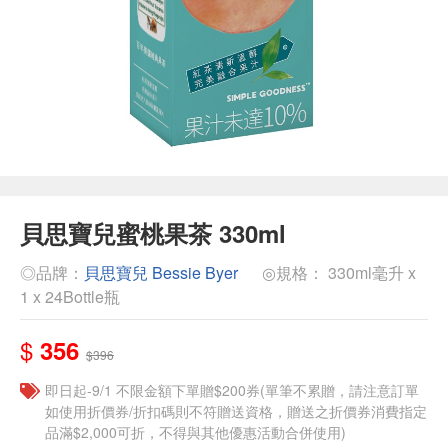
貝思寶兒蜜桃果茶 330ml
◎品牌：
貝思寶兒 Bessie Byer
◎規格： 330ml毫升 x
1 x 24Bottle瓶
$
356
$396
即日起-9/1 不限金額下單贈$200券(單筆不累贈，請注意訂單
如使用折價券/折扣碼則不符贈送資格，贈送之折價券消費指定
品滿$2,000可折，不得與其他優惠活動合併使用)