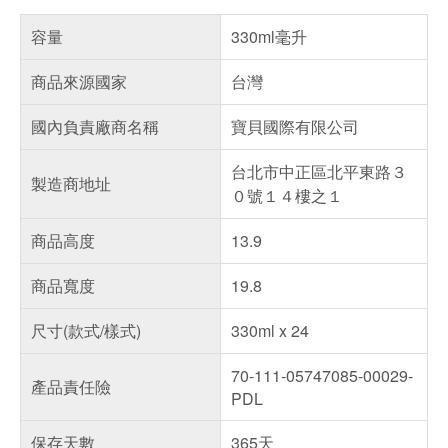
容量
330ml毫升
商品來源國家
台灣
國內負責廠商名稱
寶貝國際有限公司
台北市中正區北平東路３
製造商地址
０號１４樓之１
商品高度
13.9
商品寬度
19.8
尺寸(款式/樣式)
330ml x 24
70-111-05747085-00029-
產品責任險
PDL
保存天數
365天