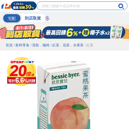
宅配
到店取貨
首頁
/ 飲料零食
/ 茶飲．咖啡
/ 紅茶．花茶．水果茶
/ 紅茶