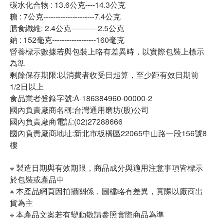
碳水化合物 : 13.6公克----14.3公克
糖 : 7公克---------------------7.4公克
膳食纖維: 2.4公克-----------2.5公克
鈉 : 152毫克------------------160毫克
營養標示數據若與包裝上略有差異時，以實際包裝上標示
為準
剩餘保存期限:以消費者收受日起算，至少距有效日期前
1/2日以上
食品業者登錄字號:A-186384960-00000-2
國內負責廠商名稱:台灣通用磨坊(股)公司
國內負責廠商電話:(02)27288666
國內負責廠商地址:新北市板橋區22065中山路一段156號8
樓
※ 製造日期與有效期限，商品成分與適用注意事項皆標示
於包裝或產品中
※ 本產品網頁因拍攝關係，圖檔略有差異，實際以廠商出
貨為主
※ 本產品文案若有變動敬請參照實際商品為準