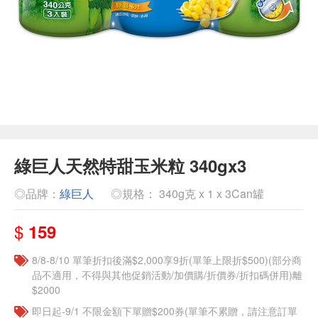
綠巨人天然特甜玉米粒 340gx3
◎品牌：
綠巨人
◎規格： 340g克 x 1 x 3Can罐
$
159
8/8-8/10 單筆折扣後滿$2,000享9折(單筆上限折$500)(部分商
品不適用，不得與其他促銷活動/加價購/折價券/折扣碼併用)離
$2000
即日起-9/1 不限金額下單贈$200券(單筆不累贈，請注意訂單