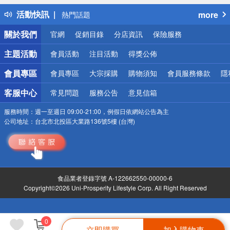
得獎公告
活動快訊
more
熱門話題
銀行優惠
關於我們
官網
促銷目錄
分店資訊
保險服務
偏遠地區配送
詐騙網頁！請小心！
主題活動
會員活動
注目活動
得獎公佈
會員專區
會員專區
大宗採購
購物須知
會員服務條款
隱
客服中心
常見問題
服務公告
意見信箱
服務時間：
週一至週日 09:00-21:00，例假日依網站公告為主
公司地址：
台北市北投區大業路136號5樓 (台灣)
食品業者登錄字號 A-122662550-00000-6
Copyright©2026 Uni-Prosperity Lifestyle Corp. All Right Reserved
0
立即購買
加入購物車