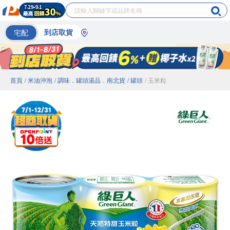
宅配
到店取貨
首頁
/ 米油沖泡
/ 調味．罐頭湯品．南北貨
/ 罐頭
/ 玉米粒