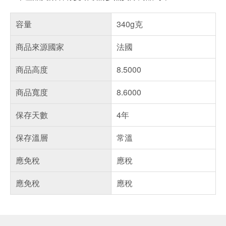
容量
340g克
商品來源國家
法國
商品高度
8.5000
商品寬度
8.6000
保存天數
4年
保存溫層
常溫
應免稅
應稅
應免稅
應稅
偏遠地區配送
詐騙網頁！請小心！