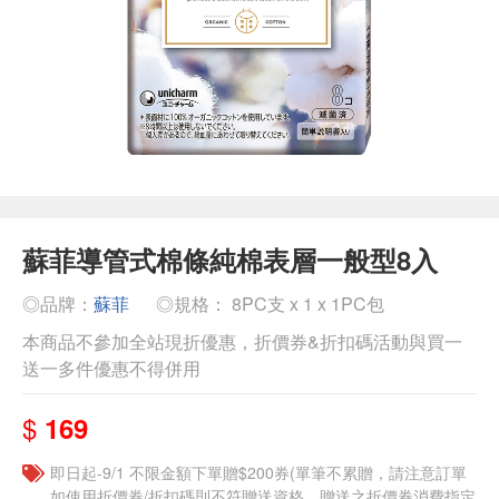
蘇菲導管式棉條純棉表層一般型8入
◎品牌：
蘇菲
◎規格： 8PC支 x 1 x 1PC包
本商品不參加全站現折優惠，折價券&折扣碼活動與買一
送一多件優惠不得併用
$
169
即日起-9/1 不限金額下單贈$200券(單筆不累贈，請注意訂單
如使用折價券/折扣碼則不符贈送資格，贈送之折價券消費指定