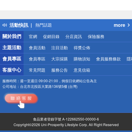
偏遠地區配送
詐騙網頁！請小心！
得獎公告
活動快訊
more
熱門話題
銀行優惠
關於我們
官網
促銷目錄
分店資訊
保險服務
偏遠地區配送
詐騙網頁！請小心！
主題活動
會員活動
注目活動
得獎公佈
會員專區
會員專區
大宗採購
購物須知
會員服務條款
隱
客服中心
常見問題
服務公告
意見信箱
服務時間：
週一至週日 09:00-21:00，例假日依網站公告為主
公司地址：
台北市北投區大業路136號5樓 (台灣)
食品業者登錄字號 A-122662550-00000-6
Copyright©2026 Uni-Prosperity Lifestyle Corp. All Right Reserved