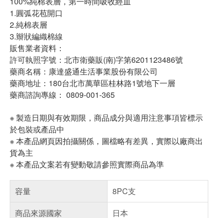
100%純棉表層，第一時間吸收經血
1.圓弧花苞開口
2.純棉表層
3.辮狀編織棉線
販售業者資料：
許可執照字號：北市衛藥販(南)字第6201123486號
藥商名稱：康達盛通生活事業股份有限公司
藥商地址：180台北市萬華區桂林路1號地下一層
藥商諮詢專線： 0809-001-365
※ 製造日期與有效期限，商品成分與適用注意事項皆標示
於包裝或產品中
※ 本產品網頁因拍攝關係，圖檔略有差異，實際以廠商出
貨為主
※ 本產品文案若有變動敬請參照實際商品為準
容量
8PC支
商品來源國家
日本