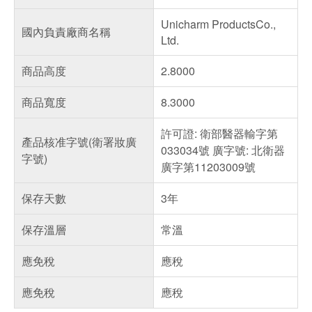
Unicharm ProductsCo.,
國內負責廠商名稱
Ltd.
商品高度
2.8000
商品寬度
8.3000
許可證: 衛部醫器輸字第
產品核准字號(衛署妝廣
033034號 廣字號: 北衛器
字號)
廣字第11203009號
保存天數
3年
保存溫層
常溫
應免稅
應稅
應免稅
應稅