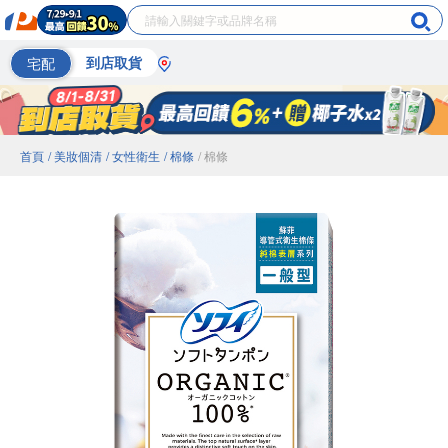
宅配
到店取貨
首頁
/ 美妝個清
/ 女性衛生
/ 棉條
/ 棉條