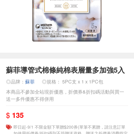
蘇菲導管式棉條純棉表層量多加強5入
◎品牌：
蘇菲
◎規格： 5PC支 x 1 x 1PC包
本商品不參加全站現折優惠，折價券&折扣碼活動與買一
送一多件優惠不得併用
$
135
即日起-9/1 不限金額下單贈$200券(單筆不累贈，請注意訂單
如使用折價券/折扣碼則不符贈送資格，贈送之折價券消費指定