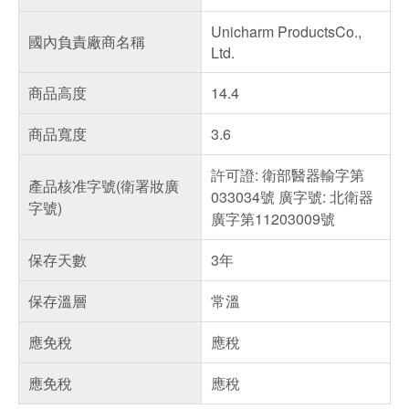
Unicharm ProductsCo.,
國內負責廠商名稱
Ltd.
商品高度
14.4
商品寬度
3.6
許可證: 衛部醫器輸字第
產品核准字號(衛署妝廣
033034號 廣字號: 北衛器
字號)
廣字第11203009號
保存天數
3年
保存溫層
常溫
應免稅
應稅
應免稅
應稅