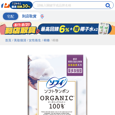
宅配
到店取貨
首頁
/ 美妝個清
/ 女性衛生
/ 棉條
/ 棉條