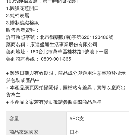
100%純棉表層，第一時間吸收經血
1.圓弧花苞開口
2.純棉表層
3.辮狀編織棉線
販售業者資料：
許可執照字號：北市衛藥販(南)字第6201123486號
藥商名稱：康達盛通生活事業股份有限公司
藥商地址：180台北市萬華區桂林路1號地下一層
藥商諮詢專線： 0809-001-365
※ 製造日期與有效期限，商品成分與適用注意事項皆標示
於包裝或產品中
※ 本產品網頁因拍攝關係，圖檔略有差異，實際以廠商出
貨為主
※ 本產品文案若有變動敬請參照實際商品為準
容量
5PC支
商品來源國家
日本