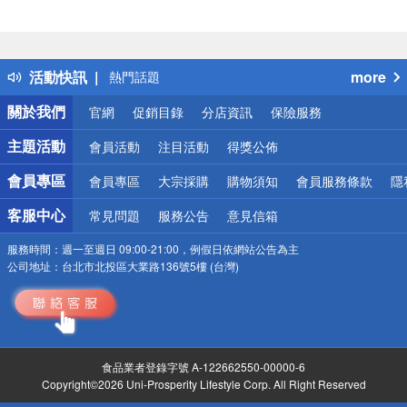
偏遠地區配送
詐騙網頁！請小心！
得獎公告
活動快訊
more
熱門話題
銀行優惠
關於我們
官網
促銷目錄
分店資訊
保險服務
偏遠地區配送
詐騙網頁！請小心！
主題活動
會員活動
注目活動
得獎公佈
會員專區
會員專區
大宗採購
購物須知
會員服務條款
隱
客服中心
常見問題
服務公告
意見信箱
服務時間：
週一至週日 09:00-21:00，例假日依網站公告為主
公司地址：
台北市北投區大業路136號5樓 (台灣)
食品業者登錄字號 A-122662550-00000-6
Copyright©2026 Uni-Prosperity Lifestyle Corp. All Right Reserved