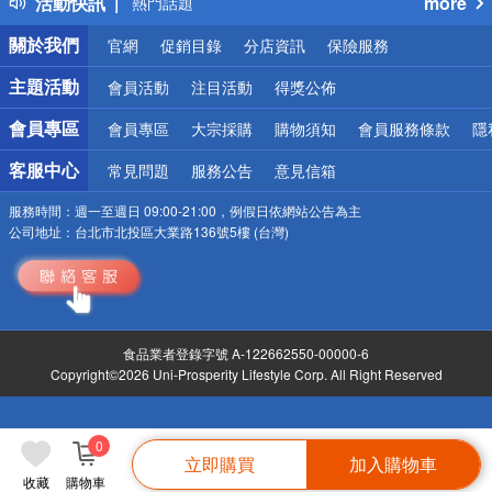
活動快訊
more
熱門話題
銀行優惠
關於我們
官網
促銷目錄
分店資訊
保險服務
偏遠地區配送
詐騙網頁！請小心！
主題活動
會員活動
注目活動
得獎公佈
會員專區
會員專區
大宗採購
購物須知
會員服務條款
隱
客服中心
常見問題
服務公告
意見信箱
服務時間：
週一至週日 09:00-21:00，例假日依網站公告為主
公司地址：
台北市北投區大業路136號5樓 (台灣)
食品業者登錄字號 A-122662550-00000-6
Copyright©2026 Uni-Prosperity Lifestyle Corp. All Right Reserved
0
立即購買
加入購物車
收藏
購物車