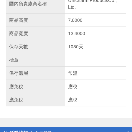
Unicharm ProductsCo.,
國內負責廠商名稱
Ltd.
商品高度
7.6000
商品寬度
12.4000
保存天數
1080天
標章
保存溫層
常溫
應免稅
應稅
應免稅
應稅
偏遠地區配送
詐騙網頁！請小心！
得獎公告