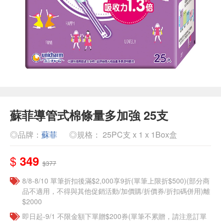
蘇菲導管式棉條量多加強 25支
◎品牌：
蘇菲
◎規格： 25PC支 x 1 x 1Box盒
$
349
$377
8/8-8/10 單筆折扣後滿$2,000享9折(單筆上限折$500)(部分商
品不適用，不得與其他促銷活動/加價購/折價券/折扣碼併用)離
$2000
即日起-9/1 不限金額下單贈$200券(單筆不累贈，請注意訂單