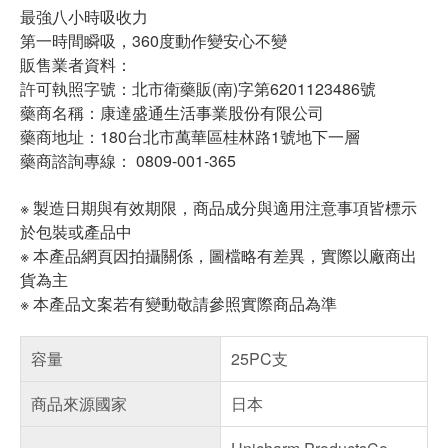
最強八小時吸收力
第一時間瞬吸，360度動作變安心不變
販售業者資料：
許可執照字號：北市衛藥販(南)字第6201123486號
藥商名稱：康達盛通生活事業股份有限公司
藥商地址：180台北市萬華區桂林路1號地下一層
藥商諮詢專線： 0809-001-365
※ 製造日期與有效期限，商品成分與適用注意事項皆標示
於包裝或產品中
※ 本產品網頁因拍攝關係，圖檔略有差異，實際以廠商出
貨為主
※ 本產品文案若有變動敬請參照實際商品為準
容量
25PC支
商品來源國家
日本