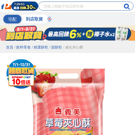
宅配
到店取貨
首頁
/ 飲料零食
/ 精選餅乾
/ 甜餅乾
/ 威化夾心酥