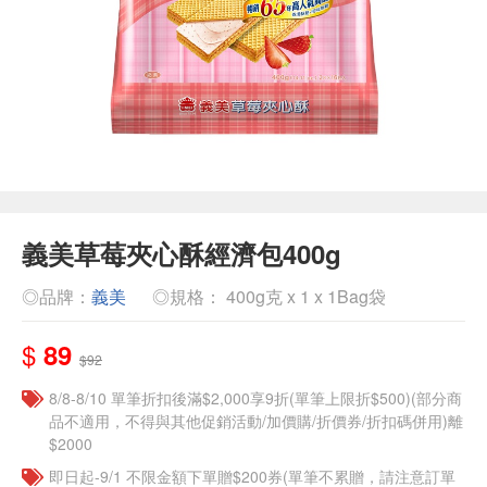
義美草莓夾心酥經濟包400g
◎品牌：
義美
◎規格： 400g克 x 1 x 1Bag袋
$
89
$92
8/8-8/10 單筆折扣後滿$2,000享9折(單筆上限折$500)(部分商
品不適用，不得與其他促銷活動/加價購/折價券/折扣碼併用)離
$2000
即日起-9/1 不限金額下單贈$200券(單筆不累贈，請注意訂單