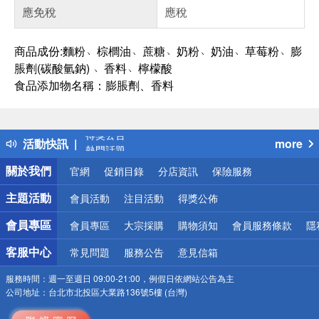
應免稅
應稅
商品成份:麵粉﹆棕櫚油﹆蔗糖﹆奶粉﹆奶油﹆草莓粉﹆膨
脹劑(碳酸氫鈉) ﹆香料﹆檸檬酸
食品添加物名稱：膨脹劑、香料
偏遠地區配送
詐騙網頁！請小心！
得獎公告
活動快訊
more
熱門話題
銀行優惠
關於我們
官網
促銷目錄
分店資訊
保險服務
偏遠地區配送
詐騙網頁！請小心！
主題活動
會員活動
注目活動
得獎公佈
會員專區
會員專區
大宗採購
購物須知
會員服務條款
隱
客服中心
常見問題
服務公告
意見信箱
服務時間：
週一至週日 09:00-21:00，例假日依網站公告為主
公司地址：
台北市北投區大業路136號5樓 (台灣)