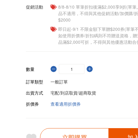
促銷活動
8/8-8/10 單筆折扣後滿$2,000享9折(單
品不適用，不得與其他促銷活動/加價購/折
$2000
即日起-9/1 不限金額下單贈$200券(單
如使用折價券/折扣碼則不符贈送資格，
品滿$2,000可折，不得與其他優惠活動合
數量
訂單類型
一般訂單
出貨方式
宅配/到店取貨/超商取貨
折價券
查看適用折價券
立即購買
加