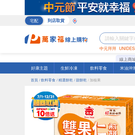
宅配
到店取貨
中元拜拜
UNIDES
巧克力
罐頭
咖啡
線上商
好康主題
生鮮冷凍
飲料零食
米油沖
首頁
/ 飲料零食
/ 精選餅乾
/ 甜餅乾
/ 加核果