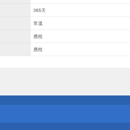
365天
常溫
應稅
應稅
送
請小心！