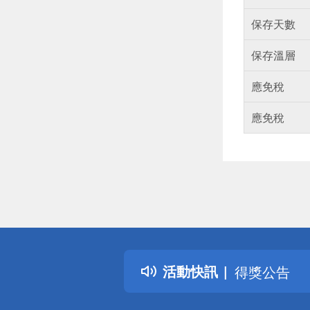
保存天數
保存溫層
應免稅
應免稅
偏遠地區配
詐騙網頁！
得獎公告
活動快訊
熱門話題
銀行優惠