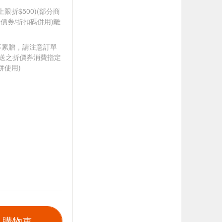
筆上限折$500)(部分商
價券/折扣碼併用)離
筆不累贈，請注意訂單
贈送之折價券消費指定
併使用)
入購物車