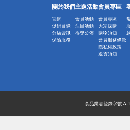
偏遠地區配
關於我們
主題活動
會員專區
詐騙網頁！
官網
會員活動
會員專區
促銷目錄
注目活動
大宗採購
分店資訊
得獎公佈
購物須知
保險服務
會員服務條款
隱私權政策
退貨須知
食品業者登錄字號 A-122