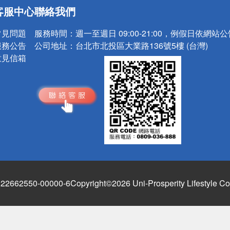
送
客服中心
聯絡我們
請小心！
常見問題
服務時間：
週一至週日 09:00-21:00，例假日依網站
服務公告
公司地址：
台北市北投區大業路136號5樓 (台灣)
意見信箱
662550-00000-6
Copyright©2026 Uni-Prosperity Lifestyle Co