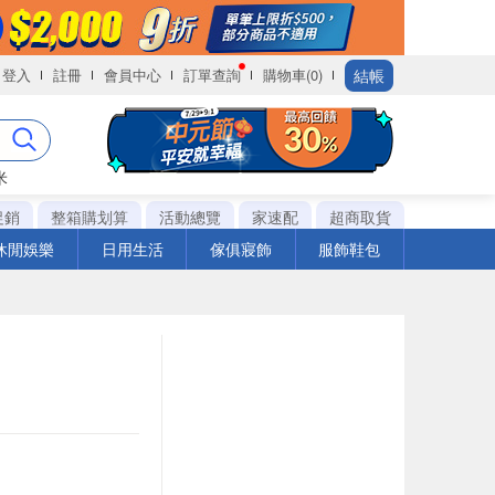
結帳
登入
註冊
會員中心
訂單查詢
購物車(0)
米
促銷
整箱購划算
活動總覽
家速配
超商取貨
休閒娛樂
日用生活
傢俱寢飾
服飾鞋包