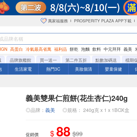
萬家福服務
PROSPERITY PLAZA APP下載
IGN
高蛋白
冷氣最高省萬
福利品
餅乾
泡麵
飲料
中元拜拜
義美
海苔
城
品牌旗艦館
買一送一
第二件五折
點數加碼送
檔期
泡
生活家電
熱門3C
美妝個清
嬰童保健
義美雙果仁煎餅(花生杏仁)240g
◎品牌：
義美
◎規格： 240g克 x 1 x 1BOX盒
88
$
$99
促銷價