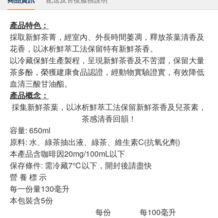
產品特色：
採取新鮮茶菁，經室內、外長時間萎凋，釋放茶葉清香及
花香，以冰析鮮萃工法保留特有新鮮茶香。
以冷藏保鮮生產製程，呈現新鮮茶香及不苦澀，保留大量
茶多酚，榮獲建康食品認證，經動物實驗證實，有效降低
血清三酸甘油酯。
產品概念：
採集新鮮茶葉，以冰析鮮萃工法保留新鮮茶香及兒茶素，
茶感清香回韻！
容量: 650ml
原料: 水、綠茶抽出液、綠茶、維生素C(抗氧化劑)
本產品含咖啡因20mg/100mL以下
保存條件: 需冷藏7℃以下，開封後請盡快
營 養 標 示
每一份量130毫升
本包裝含5份
每份
每100毫升