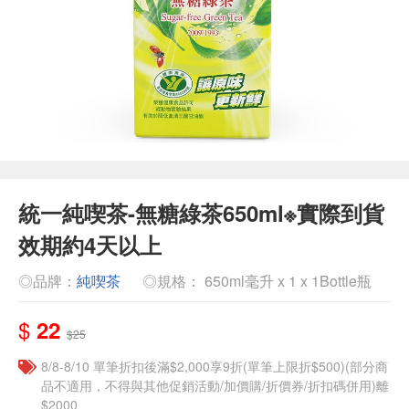
統一純喫茶-無糖綠茶650ml※實際到貨
效期約4天以上
◎品牌：
純喫茶
◎規格： 650ml毫升 x 1 x 1Bottle瓶
$
22
$25
8/8-8/10 單筆折扣後滿$2,000享9折(單筆上限折$500)(部分商
品不適用，不得與其他促銷活動/加價購/折價券/折扣碼併用)離
$2000