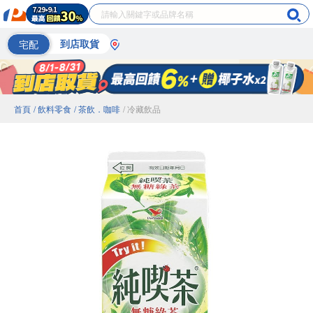
宅配
到店取貨
首頁
/ 飲料零食
/ 茶飲．咖啡
/ 冷藏飲品