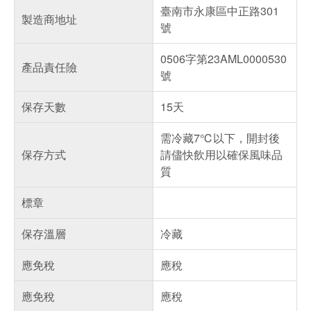
臺南市永康區中正路301
製造商地址
號
0506字第23AML0000530
產品責任險
號
保存天數
15天
需冷藏7℃以下，開封後
保存方式
請儘快飲用以確保風味品
質
標章
保存溫層
冷藏
應免稅
應稅
應免稅
應稅