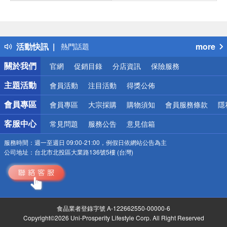
偏遠地區配送
詐騙網頁！請小心！
得獎公告
活動快訊
more
熱門話題
銀行優惠
關於我們
官網
促銷目錄
分店資訊
保險服務
偏遠地區配送
詐騙網頁！請小心！
主題活動
會員活動
注目活動
得獎公佈
會員專區
會員專區
大宗採購
購物須知
會員服務條款
隱
客服中心
常見問題
服務公告
意見信箱
服務時間：
週一至週日 09:00-21:00，例假日依網站公告為主
公司地址：
台北市北投區大業路136號5樓 (台灣)
食品業者登錄字號 A-122662550-00000-6
Copyright©2026 Uni-Prosperity Lifestyle Corp. All Right Reserved