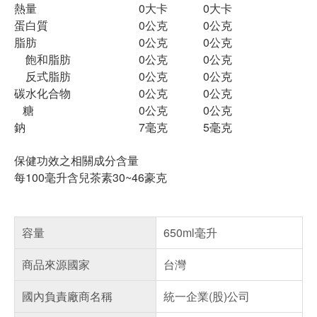
熱量
0大卡
0大卡
蛋白質
0公克
0公克
脂肪
0公克
0公克
飽和脂肪
0公克
0公克
反式脂肪
0公克
0公克
碳水化合物
0公克
0公克
糖
0公克
0公克
鈉
7毫克
5毫克
保健功效之相關成分含量
每100毫升含兒茶素30~46豪克
容量
650ml毫升
商品來源國家
台灣
國內負責廠商名稱
統一企業(股)公司