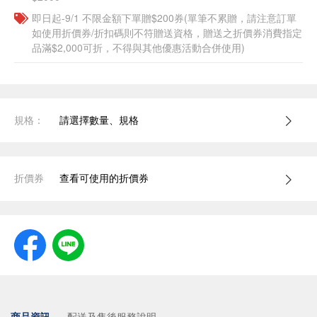
即日起-9/1 不限金額下單贈$200券(單筆不累贈，請注意訂單
如使用折價券/折扣碼則不符贈送資格，贈送之折價券消費指定
品滿$2,000可折，不得與其他優惠活動合併使用)
規格：
請選擇數量、規格
折價券
查看可使用的折價券
商品資訊
配送及售後服務說明