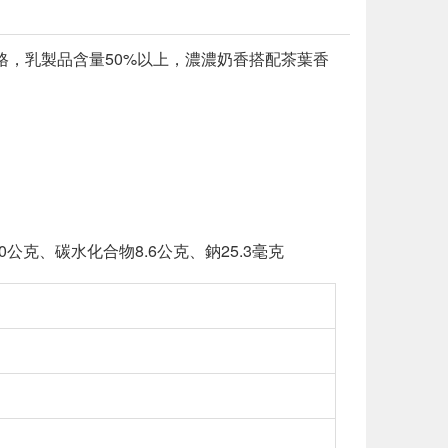
格，乳製品含量50%以上，濃濃奶香搭配茶葉香
0公克、碳水化合物8.6公克、鈉25.3毫克