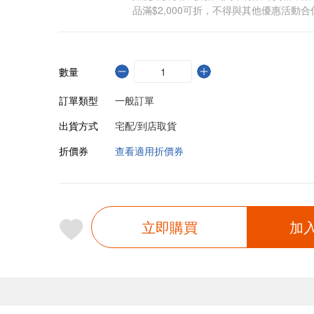
品滿$2,000可折，不得與其他優惠活動合
數量
訂單類型
一般訂單
出貨方式
宅配/到店取貨
折價券
查看適用折價券
立即購買
加