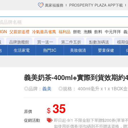
萬家福服務
PROSPERITY PLAZA APP下載
IGN
父親節送禮
冷氣最高省萬
福利品
餅乾
泡麵
飲料
中元拜拜
義
洋芋片
城
品牌旗艦館
買一送一
第二件五折
點數加碼送
檔期
泡
生活家電
熱門3C
美妝個清
嬰童保健
義美奶茶-400ml※實際到貨效期約
◎品牌：
義美
◎規格： 400ml毫升 x 1 x 1BOX盒
35
$
原價
促銷活動
即日起-9/1 不限金額下單贈$200券(單
如使用折價券/折扣碼則不符贈送資格，