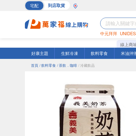
宅配
到店取貨
中元拜拜
UNIDES
巧克力
罐頭
海苔
線上商
好康主題
生鮮冷凍
飲料零食
米油沖
首頁
/ 飲料零食
/ 茶飲．咖啡
/ 冷藏飲品