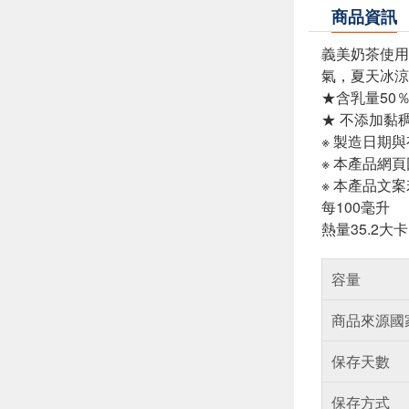
商品資訊
義美奶茶使用
氣，夏天冰涼
★含乳量50
★ 不添加黏
※ 製造日期
※ 本產品網
※ 本產品文
每100毫升
熱量35.2大
容量
商品來源國
保存天數
保存方式