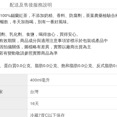
配送及售後服務說明
100%錫蘭紅茶，不添加奶精、香料、防腐劑，茶葉農藥檢驗合
暢飲，冬天加熱喝，別有一番好風味。
％
稠劑、乳化劑、食鹽，喝得放心，買得安心。
與有效期限，商品成分與適用注意事項皆標示於包裝或產品中
頁因拍攝關係，圖檔略有差異，實際以廠商出貨為主
案若有變動敬請參照實際商品為準
卡、蛋白質0.0公克、脂肪0.0公克、飽和脂肪0.0公克、反式脂肪0.
400ml毫升
家
台灣
16天
冷藏7度C以下保存