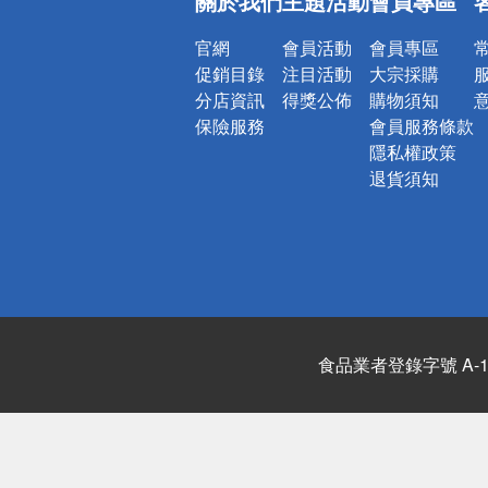
關於我們
主題活動
會員專區
詐騙網頁！
官網
會員活動
會員專區
促銷目錄
注目活動
大宗採購
分店資訊
得獎公佈
購物須知
保險服務
會員服務條款
隱私權政策
退貨須知
食品業者登錄字號 A-122