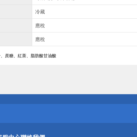
冷藏
應稅
應稅
粉、蔗糖、紅茶、脂肪酸甘油酸
送
請小心！
送