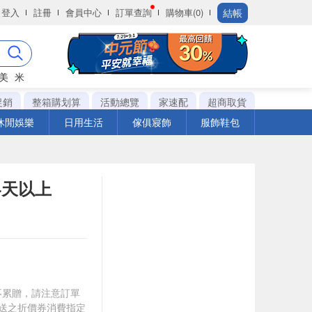
結帳
登入
註冊
會員中心
訂單查詢
購物車(0)
美
米
促銷
整箱購划算
活動總覽
家速配
超商取貨
休閒娛樂
日用生活
傢俱寢飾
服飾鞋包
4天以上
筆不累贈，請注意訂單
贈送之折價券消費指定