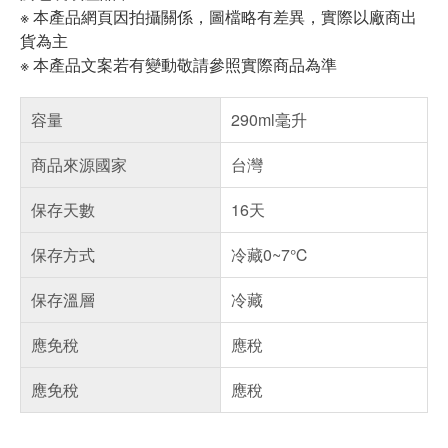
※ 本產品網頁因拍攝關係，圖檔略有差異，實際以廠商出
貨為主
※ 本產品文案若有變動敬請參照實際商品為準
容量
290ml毫升
商品來源國家
台灣
保存天數
16天
保存方式
冷藏0~7℃
保存溫層
冷藏
應免稅
應稅
應免稅
應稅
偏遠地區配送