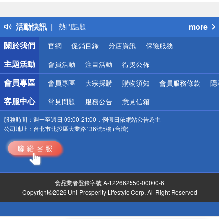
詐騙網頁！請小心！
得獎公告
活動快訊
more
熱門話題
銀行優惠
關於我們
官網
促銷目錄
分店資訊
保險服務
偏遠地區配送
詐騙網頁！請小心！
主題活動
會員活動
注目活動
得獎公佈
會員專區
會員專區
大宗採購
購物須知
會員服務條款
隱
客服中心
常見問題
服務公告
意見信箱
服務時間：
週一至週日 09:00-21:00，例假日依網站公告為主
公司地址：
台北市北投區大業路136號5樓 (台灣)
食品業者登錄字號 A-122662550-00000-6
Copyright©2026 Uni-Prosperity Lifestyle Corp. All Right Reserved