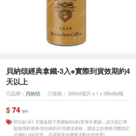
貝納頌經典拿鐵-3入※實際到貨效期約4
天以上
◎品牌：
貝納頌
◎規格： 290ml毫升 x 1 x 3Bottle瓶
$
74
$81
即日起-9/1 不限金額下單贈$200券(單筆不累贈，請注意訂單
如使用折價券/折扣碼則不符贈送資格，贈送之折價券消費指定
品滿$2,000可折，不得與其他優惠活動合併使用)