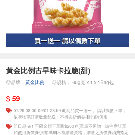
黃金比例古早味卡拉脆(甜)
◎品牌：
黃金比例
◎規格： 65g克 x 1 x 1Bag包
$
59
07/29 08:00-09/01 23:59 此商品買一送一， 請以偶數下單，
依購物車訂購數量配送；不得與折價券/折扣碼併用
即日起-9/1 不限金額下單贈$200券(單筆不累贈，請注意訂單
如使用折價券/折扣碼則不符贈送資格，贈送之折價券消費指定