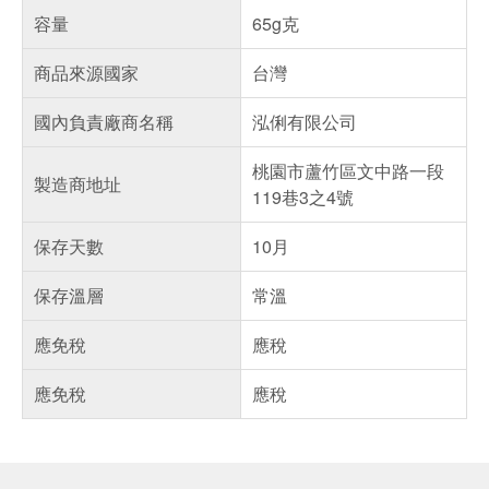
容量
65g克
商品來源國家
台灣
國內負責廠商名稱
泓俐有限公司
桃園市蘆竹區文中路一段
製造商地址
119巷3之4號
保存天數
10月
保存溫層
常溫
應免稅
應稅
應免稅
應稅
偏遠地區配送
詐騙網頁！請小心！