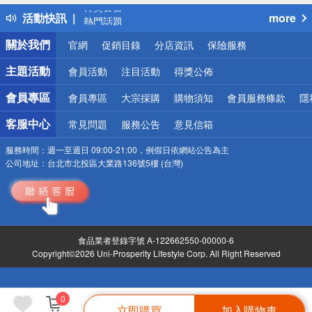
得獎公告
活動快訊
more
熱門話題
銀行優惠
關於我們
官網
促銷目錄
分店資訊
保險服務
偏遠地區配送
詐騙網頁！請小心！
主題活動
會員活動
注目活動
得獎公佈
會員專區
會員專區
大宗採購
購物須知
會員服務條款
隱
客服中心
常見問題
服務公告
意見信箱
服務時間：
週一至週日 09:00-21:00，例假日依網站公告為主
公司地址：
台北市北投區大業路136號5樓 (台灣)
食品業者登錄字號 A-122662550-00000-6
Copyright©2026 Uni-Prosperity Lifestyle Corp. All Right Reserved
0
立即購買
加入購物車