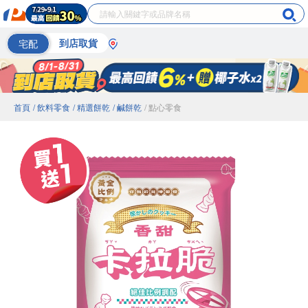
宅配
到店取貨
首頁
/ 飲料零食
/ 精選餅乾
/ 鹹餅乾
/ 點心零食