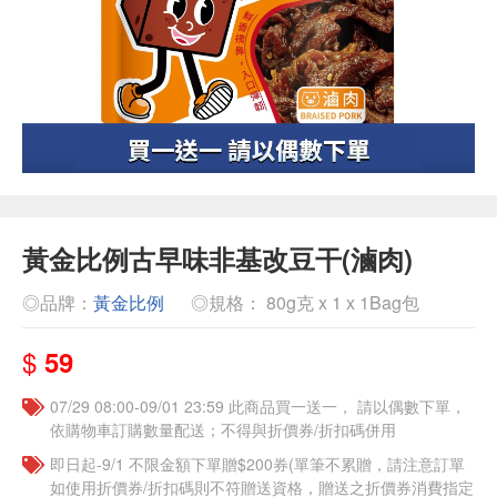
黃金比例古早味非基改豆干(滷肉)
◎品牌：
黃金比例
◎規格： 80g克 x 1 x 1Bag包
$
59
07/29 08:00-09/01 23:59 此商品買一送一， 請以偶數下單，
依購物車訂購數量配送；不得與折價券/折扣碼併用
即日起-9/1 不限金額下單贈$200券(單筆不累贈，請注意訂單
如使用折價券/折扣碼則不符贈送資格，贈送之折價券消費指定