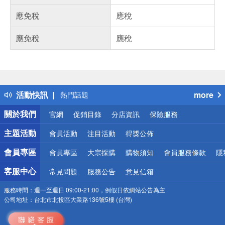
應免稅
應稅
應免稅
應稅
偏遠地區配送
詐騙網頁！請小心！
得獎公告
活動快訊
more
熱門話題
銀行優惠
關於我們
官網
促銷目錄
分店資訊
保險服務
偏遠地區配送
詐騙網頁！請小心！
主題活動
會員活動
注目活動
得獎公佈
會員專區
會員專區
大宗採購
購物須知
會員服務條款
隱
客服中心
常見問題
服務公告
意見信箱
服務時間：
週一至週日 09:00-21:00，例假日依網站公告為主
公司地址：
台北市北投區大業路136號5樓 (台灣)