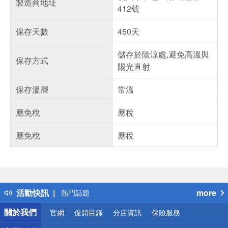
製造商地址
412號
保存天數
450天
儲存於陰涼處,避免高溫與
保存方式
陽光直射
保存溫層
常溫
應免稅
應稅
應免稅
應稅
偏遠地區配送
詐騙網頁！請小心！
得獎公告
活動快訊
more
熱門話題
銀行優惠
關於我們
官網
促銷目錄
分店資訊
保險服務
偏遠地區配送
詐騙網頁！請小心！