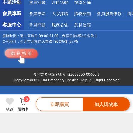
主題活動
會員活動
注目活動
得獎公佈
會員專區
會員專區
大宗採購
購物須知
會員服務條款
隱
客服中心
常見問題
服務公告
意見信箱
服務時間：
週一至週日 09:00-21:00，例假日依網站公告為主
公司地址：
台北市北投區大業路136號5樓 (台灣)
食品業者登錄字號 A-122662550-00000-6
Copyright©2026 Uni-Prosperity Lifestyle Corp. All Right Reserved
0
立即購買
加入購物車
收藏
購物車