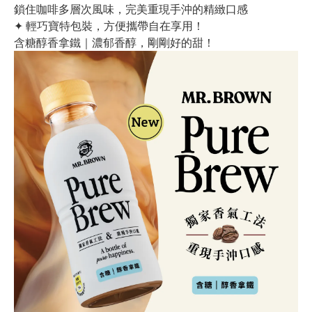
鎖住咖啡多層次風味，完美重現手沖的精緻口感
✦ 輕巧寶特包裝，方便攜帶自在享用！
含糖醇香拿鐵｜濃郁香醇，剛剛好的甜！