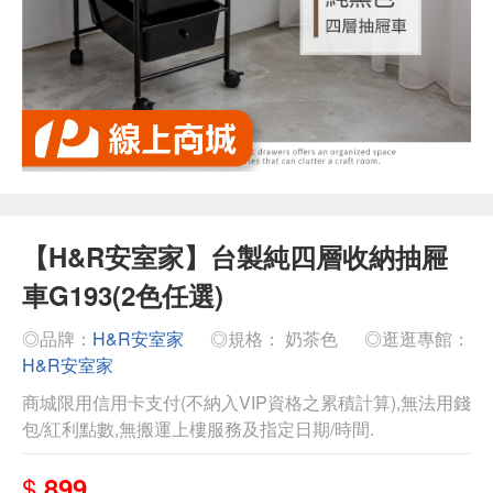
【H&R安室家】台製純四層收納抽屜
車G193(2色任選)
◎品牌：
H&R安室家
◎規格： 奶茶色
◎逛逛專館：
H&R安室家
商城限用信用卡支付(不納入VIP資格之累積計算),無法用錢
包/紅利點數,無搬運上樓服務及指定日期/時間.
$
899