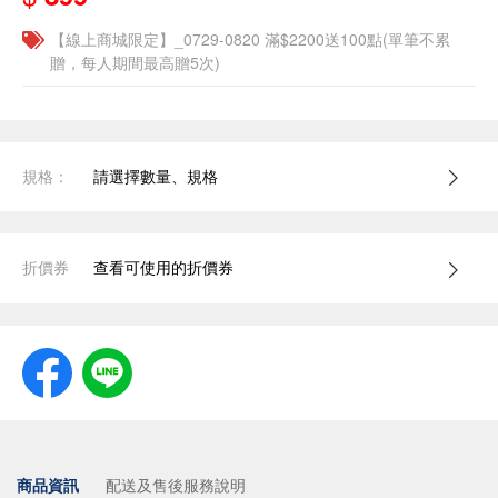
【線上商城限定】_0729-0820 滿$2200送100點(單筆不累
贈，每人期間最高贈5次)
規格：
請選擇數量、規格
折價券
查看可使用的折價券
商品資訊
配送及售後服務說明