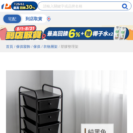
宅配
到店取貨
首頁
/ 傢俱寢飾
/ 傢俱
/ 衣物層架
/ 塑膠整理架