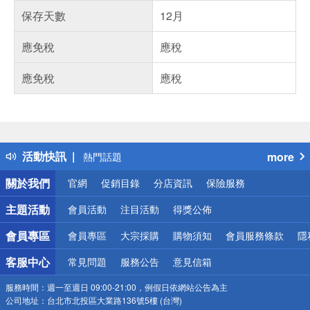
保存天數
12月
應免稅
應稅
應免稅
應稅
偏遠地區配送
詐騙網頁！請小心！
得獎公告
活動快訊
more
熱門話題
銀行優惠
關於我們
官網
促銷目錄
分店資訊
保險服務
偏遠地區配送
詐騙網頁！請小心！
主題活動
會員活動
注目活動
得獎公佈
會員專區
會員專區
大宗採購
購物須知
會員服務條款
隱
客服中心
常見問題
服務公告
意見信箱
服務時間：
週一至週日 09:00-21:00，例假日依網站公告為主
公司地址：
台北市北投區大業路136號5樓 (台灣)