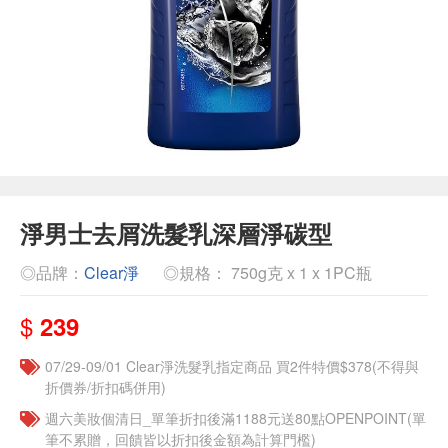
淨男士去屑洗髮乳深層淨碳型
◎品牌：
Clear淨
◎規格： 750g克 x 1 x 1PC瓶
$
239
07/29-09/01 Clear淨洗髮乳指定商品 買2件特價$378(不得與
折價券/折扣碼併用)
週六美妝個清日_單筆折扣後滿1188元送80點OPENPOINT(單
筆不累贈，回饋皆以折扣後金額為計算門檻)