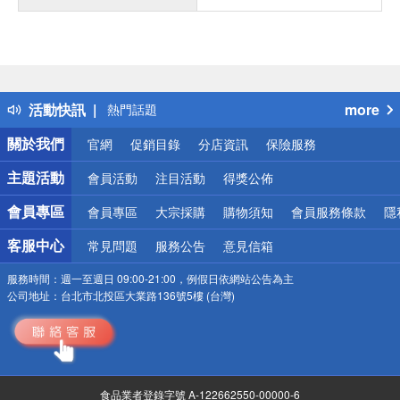
偏遠地區配送
詐騙網頁！請小心！
得獎公告
活動快訊
more
熱門話題
銀行優惠
關於我們
官網
促銷目錄
分店資訊
保險服務
偏遠地區配送
詐騙網頁！請小心！
主題活動
會員活動
注目活動
得獎公佈
會員專區
會員專區
大宗採購
購物須知
會員服務條款
隱
客服中心
常見問題
服務公告
意見信箱
服務時間：
週一至週日 09:00-21:00，例假日依網站公告為主
公司地址：
台北市北投區大業路136號5樓 (台灣)
食品業者登錄字號 A-122662550-00000-6