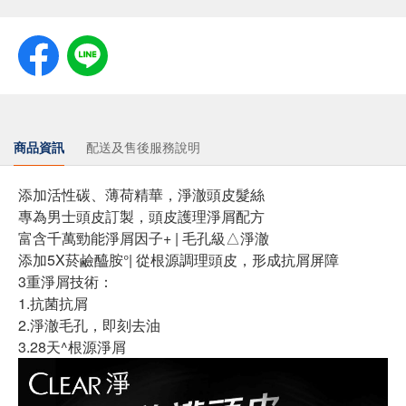
商品資訊
配送及售後服務說明
添加活性碳、薄荷精華，淨澈頭皮髮絲
專為男士頭皮訂製，頭皮護理淨屑配方
富含千萬勁能淨屑因子+ | 毛孔級△淨澈
添加5X菸鹼醯胺°| 從根源調理頭皮，形成抗屑屏障
3重淨屑技術：
1.抗菌抗屑
2.淨澈毛孔，即刻去油
3.28天^根源淨屑