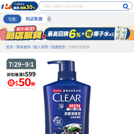
宅配
到店取貨
首頁
/ 美妝個清
/ 個人清潔
/ 洗護造型
/ 功能性洗髮精