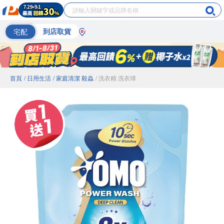
宅配
到店取貨
首頁
/ 日用生活
/ 家庭清潔 殺蟲
/ 洗衣精 洗衣球