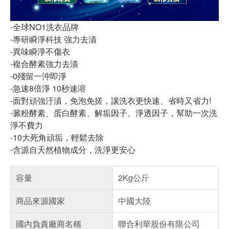
-全球NO1洗衣品牌
-專研瞬淨科技 強力去漬
-異味瞬淨不傷衣
-複合酵素強力去漬
-0殘留一沖即淨
-急速8倍淨 10秒速溶
-面對頑強汙漬，免泡免搓，讓洗衣更快速、省時又省力!
-澱粉酵素、蛋白酵素、解垢因子、淨透因子，幫助一次洗
淨不費力
-10大死角頑垢，輕鬆去除
-含源自天然植物成分，洗淨更安心
容量
2Kg公斤
商品來源國家
中國大陸
國內負責廠商名稱
聯合利華股份有限公司