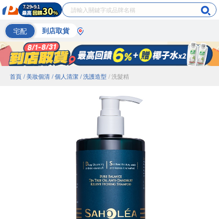
宅配
到店取貨
首頁
/ 美妝個清
/ 個人清潔
/ 洗護造型
/ 洗髮精