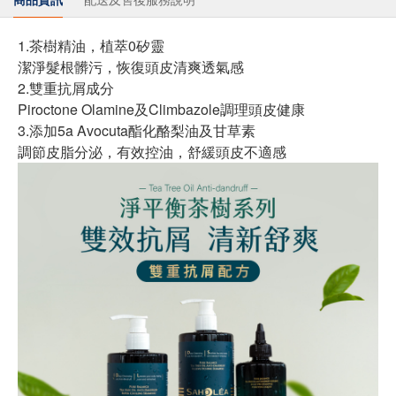
1.茶樹精油，植萃0矽靈
潔淨髮根髒污，恢復頭皮清爽透氣感
2.雙重抗屑成分
Piroctone Olamine及Climbazole調理頭皮健康
3.添加5a Avocuta酯化酪梨油及甘草素
調節皮脂分泌，有效控油，舒緩頭皮不適感