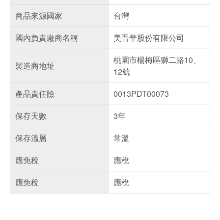
商品來源國家
台灣
國內負責廠商名稱
美吾華股份有限公司
桃園市楊梅區獅二路10、
製造商地址
12號
產品責任險
0013PDT00073
保存天數
3年
保存溫層
常溫
應免稅
應稅
應免稅
應稅