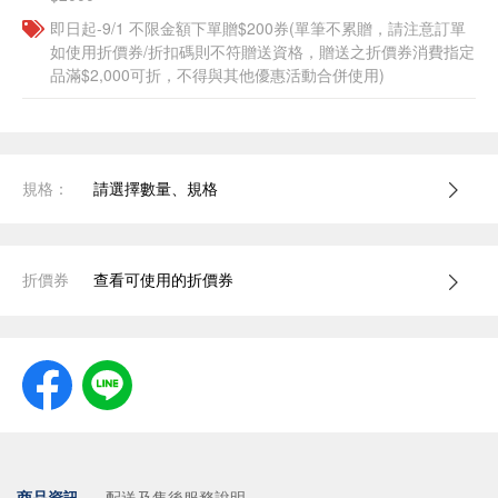
即日起-9/1 不限金額下單贈$200券(單筆不累贈，請注意訂單
如使用折價券/折扣碼則不符贈送資格，贈送之折價券消費指定
品滿$2,000可折，不得與其他優惠活動合併使用)
規格：
請選擇數量、規格
折價券
查看可使用的折價券
商品資訊
配送及售後服務說明