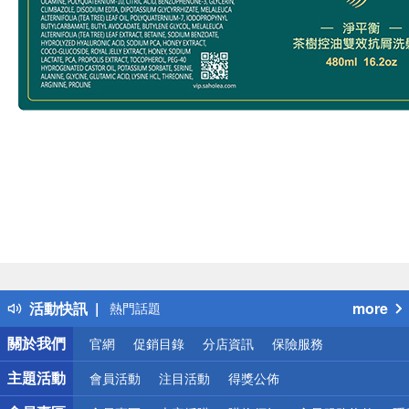
偏遠地區配送
詐騙網頁！請小心！
得獎公告
活動快訊
more
熱門話題
銀行優惠
關於我們
官網
促銷目錄
分店資訊
保險服務
偏遠地區配送
詐騙網頁！請小心！
主題活動
會員活動
注目活動
得獎公佈