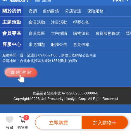
銀行優惠
關於我們
官網
促銷目錄
分店資訊
保險服務
偏遠地區配送
詐騙網頁！請小心！
主題活動
會員活動
注目活動
得獎公佈
會員專區
會員專區
大宗採購
購物須知
會員服務條款
隱
客服中心
常見問題
服務公告
意見信箱
服務時間：
週一至週日 09:00-21:00，例假日依網站公告為主
公司地址：
台北市北投區大業路136號5樓 (台灣)
食品業者登錄字號 A-122662550-00000-6
Copyright©2026 Uni-Prosperity Lifestyle Corp. All Right Reserved
0
立即購買
加入購物車
收藏
購物車