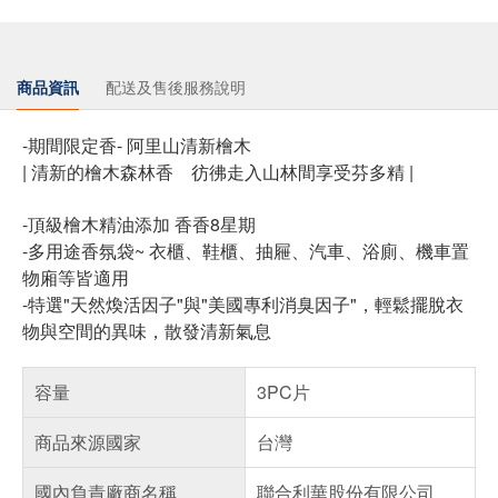
商品資訊
配送及售後服務說明
-期間限定香- 阿里山清新檜木
| 清新的檜木森林香 彷彿走入山林間享受芬多精 |
-頂級檜木精油添加 香香8星期
-多用途香氛袋~ 衣櫃、鞋櫃、抽屜、汽車、浴廁、機車置
物廂等皆適用
-特選"天然煥活因子"與"美國專利消臭因子"，輕鬆擺脫衣
物與空間的異味，散發清新氣息
容量
3PC片
商品來源國家
台灣
國內負責廠商名稱
聯合利華股份有限公司