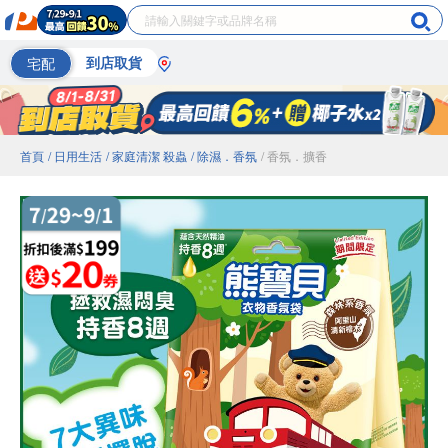
宅配
到店取貨
首頁
/ 日用生活
/ 家庭清潔 殺蟲
/ 除濕．香氛
/ 香氛．擴香