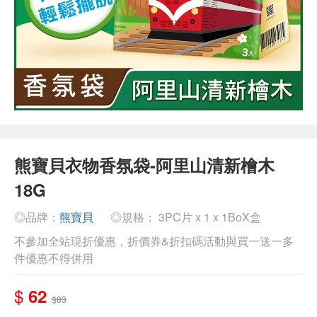
熊寶貝衣物香氛袋-阿里山清新檜木
18G
◎品牌：
熊寶貝
◎規格： 3PC片 x 1 x 1BoX盒
不參加全站現折優惠，折價券&折扣碼活動與買一送一多
件優惠不得併用
$
62
$83