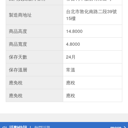
台北市敦化南路二段39號
製造商地址
15樓
商品高度
14.8000
商品寬度
4.8000
保存天數
24月
保存溫層
常溫
應免稅
應稅
應免稅
應稅
偏遠地區配送
詐騙網頁！請小心！
得獎公告
活動快訊
more
熱門話題