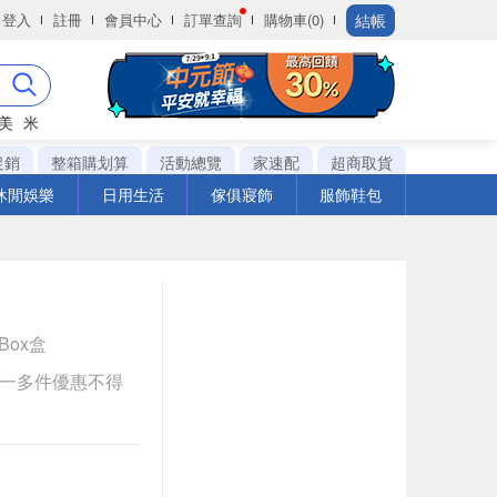
結帳
登入
註冊
會員中心
訂單查詢
購物車(0)
美
米
促銷
整箱購划算
活動總覽
家速配
超商取貨
休閒娛樂
日用生活
傢俱寢飾
服飾鞋包
1Box盒
送一多件優惠不得