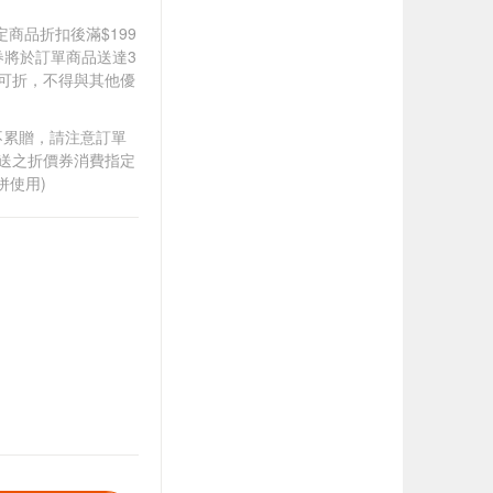
道指定商品折扣後滿$199
價券將於訂單商品送達3
0可折，不得與其他優
筆不累贈，請注意訂單
贈送之折價券消費指定
併使用)