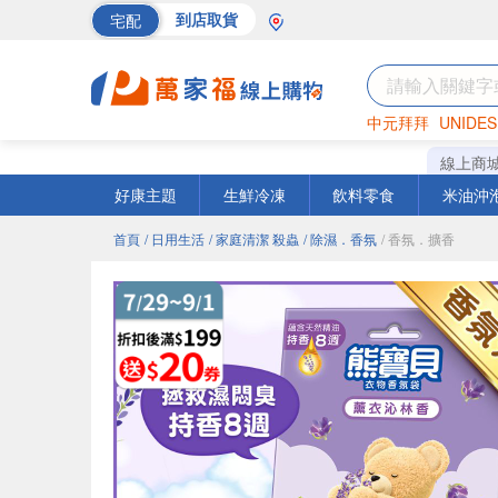
宅配
到店取貨
中元拜拜
UNIDES
巧克力
罐頭
海苔
線上商
好康主題
生鮮冷凍
飲料零食
米油沖
首頁
/ 日用生活
/ 家庭清潔 殺蟲
/ 除濕．香氛
/ 香氛．擴香