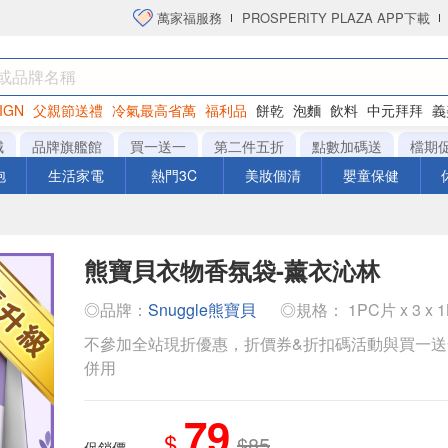
萬家福服務
PROSPERITY PLAZA APP下載
IGN
父親節送禮
冷氣最高省萬
福利品
餅乾
泡麵
飲料
中元拜拜
義
洋芋片
城
品牌旗艦館
買一送一
第二件五折
點數加碼送
檔期
泡
生活家電
熱門3C
美妝個清
嬰童保健
熊寶貝衣物香氛袋-薰衣沁林
◎品牌：
Snuggle熊寶貝
◎規格： 1PC片 x 3 x 
不參加全站現折優惠，折價券&折扣碼活動與買一
併用
79
$
$85
促銷價