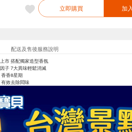
立即購買
加
配送及售後服務說明
上市 搭配獨家造型香氛
因子 7大異味輕鬆消滅
 香香8星期
 有效去除悶味