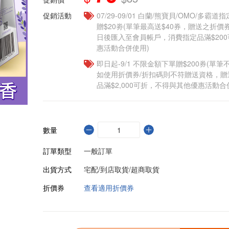
促銷活動
07/29-09/01 白蘭/熊寶貝/OMO/多霸
贈$20劵(單筆最高送$40券，贈送之折
日後匯入至會員帳戶，消費指定品滿$20
惠活動合併使用)
即日起-9/1 不限金額下單贈$200券(單
如使用折價券/折扣碼則不符贈送資格，
品滿$2,000可折，不得與其他優惠活動合
數量
訂單類型
一般訂單
出貨方式
宅配/到店取貨/超商取貨
折價券
查看適用折價券