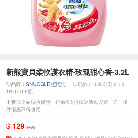
新熊寶貝柔軟護衣精-玫瑰甜心香-3.2L
◎品牌：
SNUGGLE熊寶貝
◎規格： 3.2L公升 x 1 x
1BOTTLE瓶
不參加全站現折優惠，折價券&折扣碼活動與買一送一多
件優惠不得併用
$
129
$175