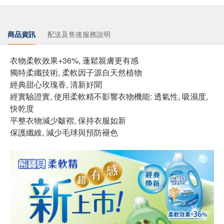
商品資訊
配送及售後服務說明
衣物柔軟效果+36%, 蓬鬆親膚更有感
獨特柔纖技術, 柔軟因子源自天然植物
經典甜心玫瑰香, 清新好聞
經實驗證實, 使用柔軟精不影響衣物機能: 透氣性, 吸濕度,
快乾度
平整衣物減少皺褶, 保持衣服如新
保護纖維, 減少毛球與預防褪色