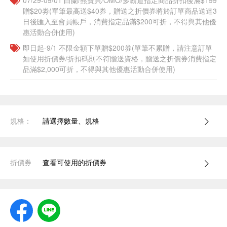
07/29-09/01 白蘭/熊寶貝/OMO/多霸道指定商品折扣後滿$199
贈$20劵(單筆最高送$40券，贈送之折價券將於訂單商品送達3
日後匯入至會員帳戶，消費指定品滿$200可折，不得與其他優
惠活動合併使用)
即日起-9/1 不限金額下單贈$200券(單筆不累贈，請注意訂單
如使用折價券/折扣碼則不符贈送資格，贈送之折價券消費指定
品滿$2,000可折，不得與其他優惠活動合併使用)
規格：
請選擇數量、規格
折價券
查看可使用的折價券