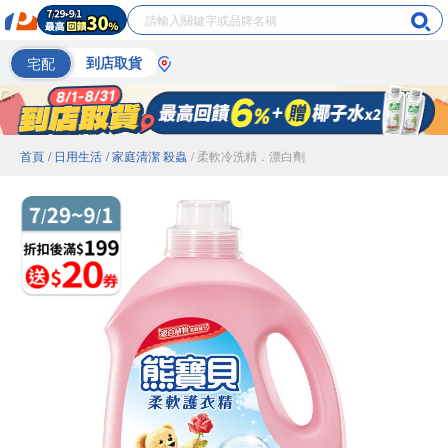
宅配
到店取貨
首頁
/ 日用生活
/ 家庭清潔 殺蟲
/ 柔軟冷洗精．漂白劑