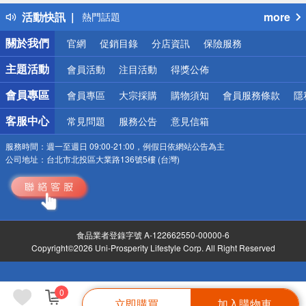
得獎公告
活動快訊
more
熱門話題
銀行優惠
關於我們
官網
促銷目錄
分店資訊
保險服務
偏遠地區配送
詐騙網頁！請小心！
主題活動
會員活動
注目活動
得獎公佈
會員專區
會員專區
大宗採購
購物須知
會員服務條款
隱
客服中心
常見問題
服務公告
意見信箱
服務時間：
週一至週日 09:00-21:00，例假日依網站公告為主
公司地址：
台北市北投區大業路136號5樓 (台灣)
食品業者登錄字號 A-122662550-00000-6
Copyright©2026 Uni-Prosperity Lifestyle Corp. All Right Reserved
0
立即購買
加入購物車