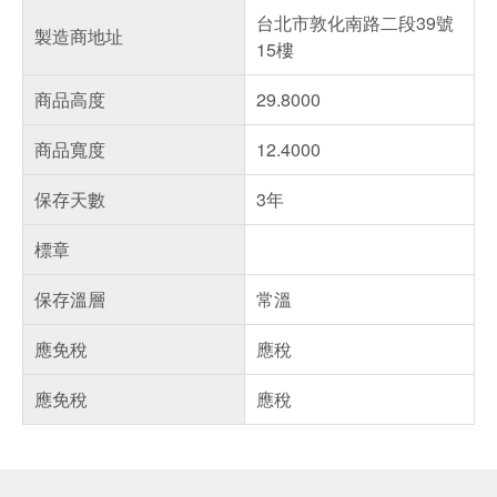
台北市敦化南路二段39號
製造商地址
15樓
商品高度
29.8000
商品寬度
12.4000
保存天數
3年
標章
保存溫層
常溫
應免稅
應稅
應免稅
應稅
偏遠地區配送
詐騙網頁！請小心！