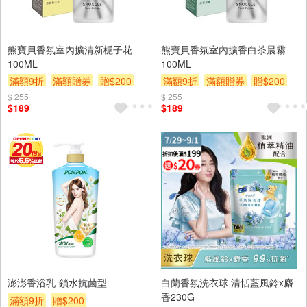
熊寶貝香氛室內擴清新梔子花
熊寶貝香氛室內擴香白茶晨霧
100ML
100ML
滿額9折
滿額贈券
贈$200
滿額9折
滿額贈券
贈$200
$ 255
$ 255
$189
$189
澎澎香浴乳-鎖水抗菌型
白蘭香氛洗衣球 清恬藍風鈴x麝
香230G
滿額9折
贈$200