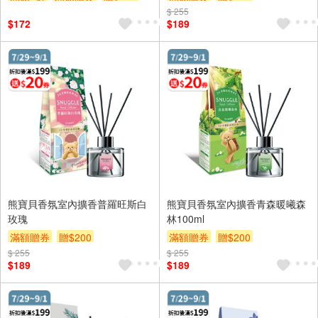
$ 255
$172
$189
熊寶貝香氛室內擴香普羅旺斯白
熊寶貝香氛室內擴香青森暖曦森
玫瑰
林100ml
滿額贈券
贈$200
滿額贈券
贈$200
$ 255
$ 255
$189
$189