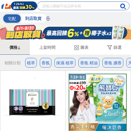
宅配
到店取貨
價格↓
上架時間
圖表
篩選
相關分類
植萃
香氛
保濕 植萃
香氛 精油
香氛 擴香