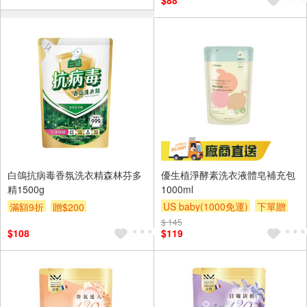
$88
白鴿抗病毒香氛洗衣精森林芬多
優生植淨酵素洗衣液體皂補充包
精1500g
1000ml
US baby(1000免運)
下單贈
滿額9折
贈$200
滿額贈
滿額贈
滿額贈
$ 145
$108
$119