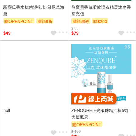
驅塵氏香水抗菌濕拖巾-鼠尾草海
熊寶貝香氛柔軟護衣精暖沐皂香
鹽
補充包
贈OPENPOINT
滿額9折
滿額贈券
贈$200
贈$200
$ 88
$49
$79
null
ZENQURE正光滾珠精油棒5號-
天使氣息
贈OPENPOINT
$ 100
訂單滿699享9折