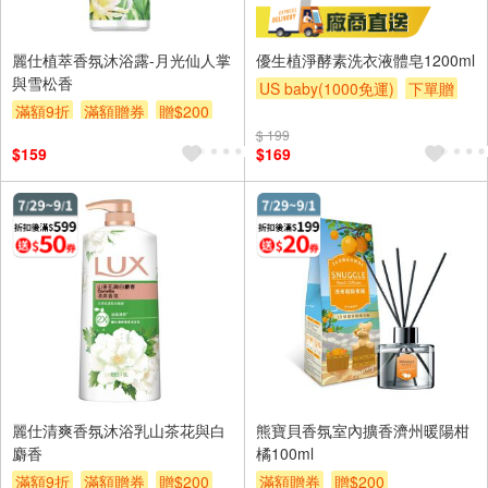
麗仕植萃香氛沐浴露-月光仙人掌
優生植淨酵素洗衣液體皂1200ml
與雪松香
US baby(1000免運)
下單贈
滿額9折
滿額贈券
贈$200
滿額贈
滿額贈
滿額贈
$ 199
$159
$169
麗仕清爽香氛沐浴乳山茶花與白
熊寶貝香氛室內擴香濟州暖陽柑
麝香
橘100ml
滿額9折
滿額贈券
贈$200
滿額贈券
贈$200