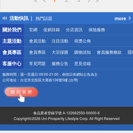
詐騙網頁！請小心！
得獎公告
活動快訊
more
熱門話題
銀行優惠
關於我們
官網
促銷目錄
分店資訊
保險服務
偏遠地區配送
詐騙網頁！請小心！
主題活動
會員活動
注目活動
得獎公佈
會員專區
會員專區
大宗採購
購物須知
會員服務條款
隱
客服中心
常見問題
服務公告
意見信箱
服務時間：
週一至週日 09:00-21:00，例假日依網站公告為主
公司地址：
台北市北投區大業路136號5樓 (台灣)
食品業者登錄字號 A-122662550-00000-6
Copyright©2026 Uni-Prosperity Lifestyle Corp. All Right Reserved