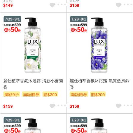
$149
$159
麗仕植萃香氛沐浴露-清新小蒼蘭
麗仕植萃香氛沐浴露-氣質藍風鈴
香
香
滿額9折
滿額贈券
贈$200
滿額贈券
贈$200
$159
$159