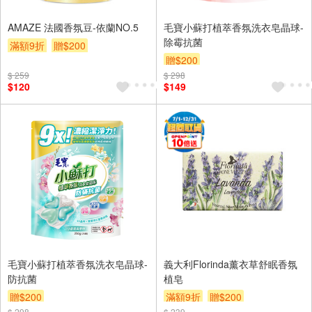
AMAZE 法國香氛豆-依蘭NO.5
毛寶小蘇打植萃香氛洗衣皂晶球-
除霉抗菌
滿額9折
贈$200
贈$200
$ 259
$ 298
$120
$149
毛寶小蘇打植萃香氛洗衣皂晶球-
義大利Florinda薰衣草舒眠香氛
防抗菌
植皂
贈$200
滿額9折
贈$200
$ 298
$ 239