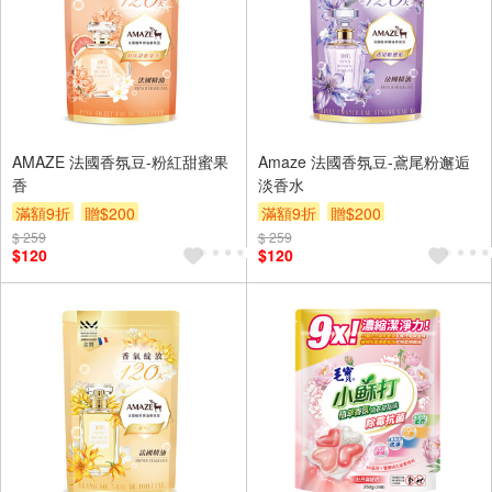
AMAZE 法國香氛豆-粉紅甜蜜果
Amaze 法國香氛豆-鳶尾粉邂逅
香
淡香水
滿額9折
贈$200
滿額9折
贈$200
$ 259
$ 259
$120
$120