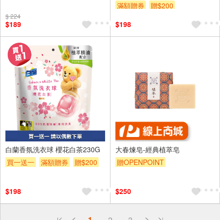
滿額贈券
贈$200
$ 224
$189
$198
白蘭香氛洗衣球 櫻花白茶230G
大春煉皂-經典植萃皂
買一送一
滿額贈券
贈$200
贈OPENPOINT
$198
$250
偏遠地區配送
1
2
3