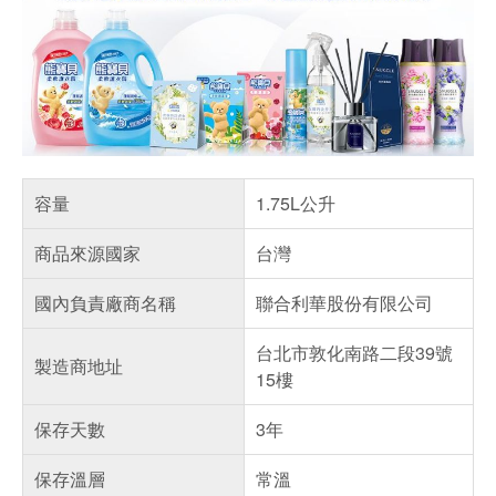
容量
1.75L公升
商品來源國家
台灣
國內負責廠商名稱
聯合利華股份有限公司
台北市敦化南路二段39號
製造商地址
15樓
保存天數
3年
保存溫層
常溫