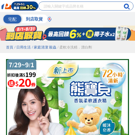
宅配
到店取貨
首頁
/ 日用生活
/ 家庭清潔 殺蟲
/ 柔軟冷洗精．漂白劑