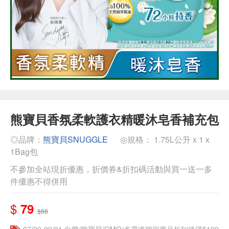
熊寶貝香氛柔軟護衣精暖沐皂香補充包
◎品牌：
熊寶貝SNUGGLE
◎規格： 1.75L公升 x 1 x
1Bag包
不參加全站現折優惠，折價券&折扣碼活動與買一送一多
件優惠不得併用
$
79
$88