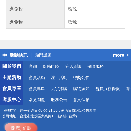
應免稅
應稅
應免稅
應稅
偏遠地區配送
詐騙網頁！請小心！
得獎公告
活動快訊
more
熱門話題
銀行優惠
關於我們
官網
促銷目錄
分店資訊
保險服務
偏遠地區配送
詐騙網頁！請小心！
主題活動
會員活動
注目活動
得獎公佈
會員專區
會員專區
大宗採購
購物須知
會員服務條款
隱
客服中心
常見問題
服務公告
意見信箱
服務時間：
週一至週日 09:00-21:00，例假日依網站公告為主
公司地址：
台北市北投區大業路136號5樓 (台灣)