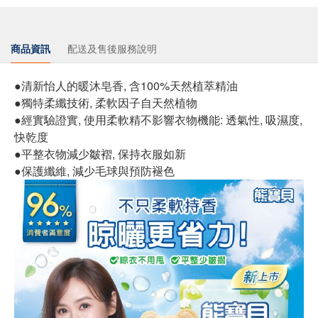
商品資訊
配送及售後服務說明
●清新怡人的暖沐皂香, 含100%天然植萃精油
●獨特柔纖技術, 柔軟因子自天然植物
●經實驗證實, 使用柔軟精不影響衣物機能: 透氣性, 吸濕度,
快乾度
●平整衣物減少皺褶, 保持衣服如新
●保護纖維, 減少毛球與預防褪色