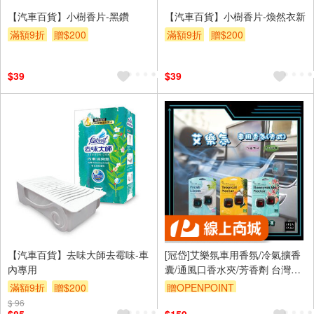
【汽車百貨】小樹香片-黑鑽
【汽車百貨】小樹香片-煥然衣新
滿額9折
贈$200
滿額9折
贈$200
$39
$39
【汽車百貨】去味大師去霉味-車
[冠岱]艾樂氛車用香氛/冷氣擴香
內專用
囊/通風口香水夾/芳香劑 台灣製
造
滿額9折
贈$200
贈OPENPOINT
$ 96