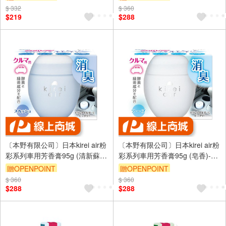
$ 332
訂單滿999享9折
$ 360
$219
$288
〔本野有限公司〕日本kirei air粉
〔本野有限公司〕日本kirei air粉
彩系列車用芳香膏95g (清新蘇
彩系列車用芳香膏95g (皂香)-2
打)-2入
入
贈OPENPOINT
贈OPENPOINT
$ 360
$ 360
$288
$288