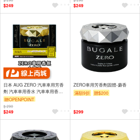
$249
$249
日本 AUG ZERO 汽車車用芳香
ZERO車用芳香劑固體-麝香
劑 汽車車用香水 汽車車用香氛/
滿額9折
贈$200
固體 金麝香 AA-72
贈OPENPOINT
$ 290
$249
$299