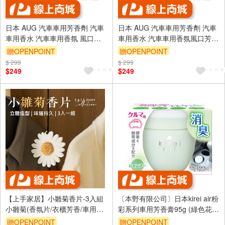
日本 AUG 汽車車用芳香劑 汽車
日本 AUG 汽車車用芳香劑 汽車
車用香水 汽車車用香氛 風口芳
車用香水 汽車車用香氛風口芳香
香劑 皇家白麝香 FR-17
劑 曠野沐浴香 FR-18
贈OPENPOINT
贈OPENPOINT
$ 299
$ 299
$249
$249
【上手家居】小雛菊香片-3入組
〔本野有限公司〕日本kirei air粉
小雛菊(香氛片/衣櫃芳香/車用香
彩系列車用芳香膏95g (綠色花
片/車上芳香/車用香氛片)
香)-2入
贈OPENPOINT
贈OPENPOINT