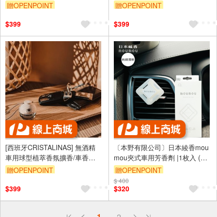
(6ML)- 野莓
(6ML)- 澎鬆毛巾
贈OPENPOINT
贈OPENPOINT
$399
$399
[西班牙CRISTALINAS] 無酒精
〔本野有限公司〕日本綾香mou
車用球型植萃香氛擴香/車香
mou夾式車用芳香劑 |1枚入 (純
(6ML) -檀香雪松 (木質香調 雪
綿清新)-2入
贈OPENPOINT
贈OPENPOINT
松)
$ 400
$399
$320
偏遠地區配送
1
2