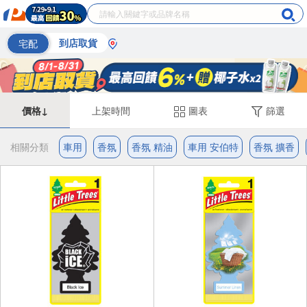
宅配
到店取貨
價格↓
上架時間
圖表
篩選
相關分類
車用
香氛
香氛 精油
車用 安伯特
香氛 擴香