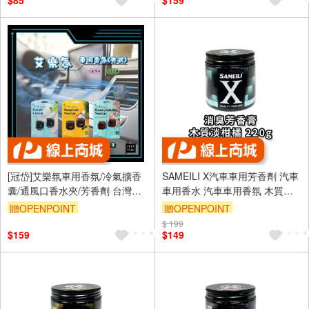
$85
$159
[冠岱]艾樂氛車用香氛/冷氣擴香
SAMEILI X汽車車用芳香劑 汽車
囊/通風口香水夾/芳香劑 台灣製
車用香水 汽車車用香氛 木質淡
造
柑橘 S-01
贈OPENPOINT
贈OPENPOINT
$ 199
$159
$149