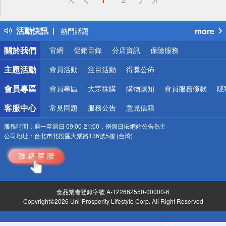
詐騙網頁！請小心！
得獎公告
活動快訊
more
熱門話題
銀行優惠
關於我們
官網
促銷目錄
分店資訊
保險服務
偏遠地區配送
詐騙網頁！請小心！
主題活動
會員活動
注目活動
得獎公佈
會員專區
會員專區
大宗採購
購物須知
會員服務條款
隱
客服中心
常見問題
服務公告
意見信箱
服務時間：
週一至週日 09:00-21:00，例假日依網站公告為主
公司地址：
台北市北投區大業路136號5樓 (台灣)
食品業者登錄字號 A-122662550-00000-6
Copyright©2026 Uni-Prosperity Lifestyle Corp. All Right Reserved