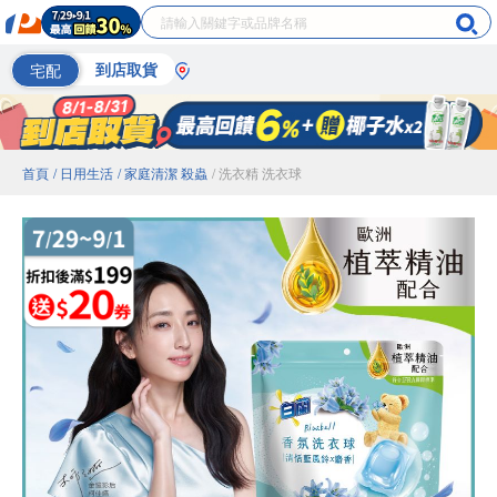
宅配
到店取貨
首頁
/ 日用生活
/ 家庭清潔 殺蟲
/ 洗衣精 洗衣球