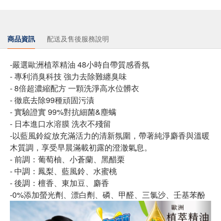
商品資訊
配送及售後服務說明
-嚴選歐洲植萃精油 48小時自帶質感香氛
- 專利消臭科技 強力去除難纏臭味
- 8倍超濃縮配方 一顆洗淨高水位髒衣
- 徹底去除99種頑固污漬
- 實驗證實 99%對抗細菌&塵螨
- 日本進口水溶膜 洗衣不殘留
-以藍風鈴綻放充滿活力的清新氛圍，帶著純淨麝香與溫暖
木質調，享受早晨滿載初露的澄澈氣息。
- 前調：葡萄柚、小蒼蘭、黑醋栗
- 中調：鳳梨、藍風鈴、水蜜桃
- 後調：檀香、東加豆、麝香
-0%添加螢光劑、漂白劑、磷、甲醛、三氯沙、壬基苯酚