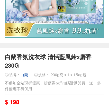
白蘭香氛洗衣球 清恬藍風鈴x麝香
230G
◎品牌：
白蘭
◎規格： 230g克 x 1 x 1Bag包
不參加全站現折優惠，折價券&折扣碼活動與買一送一多
件優惠不得併用
$
198