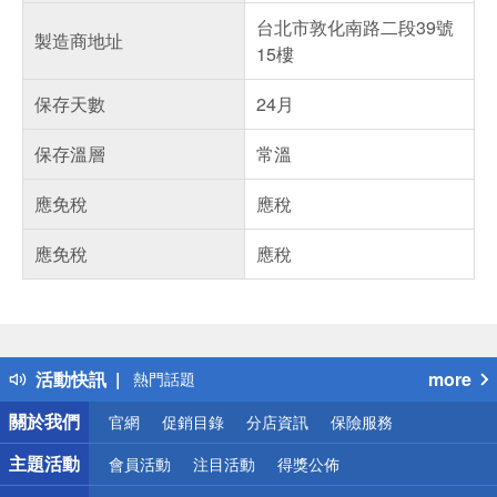
台北市敦化南路二段39號
製造商地址
15樓
保存天數
24月
保存溫層
常溫
應免稅
應稅
應免稅
應稅
偏遠地區配送
詐騙網頁！請小心！
得獎公告
活動快訊
more
熱門話題
銀行優惠
關於我們
官網
促銷目錄
分店資訊
保險服務
偏遠地區配送
詐騙網頁！請小心！
主題活動
會員活動
注目活動
得獎公佈